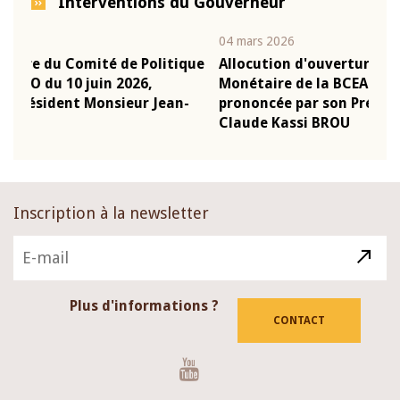
Interventions du Gouverneur
04 mars 2026
22 ju
que
Allocution d'ouverture du Comité de Politique
Mot
Monétaire de la BCEAO du 4 mars 2026,
Kas
-
prononcée par son Président Monsieur Jean-
pré
Claude Kassi BROU
BCE
Inscription à la newsletter
Plus d'informations ?
CONTACT
Youtube