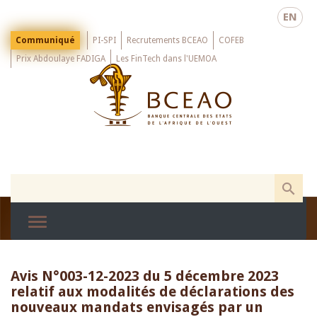
Skip
EN
to
main
Menu
Communiqué
PI-SPI
Recrutements BCEAO
COFEB
Top
content
Prix Abdoulaye FADIGA
Les FinTech dans l'UEMOA
Avis N°003-12-2023 du 5 décembre 2023
relatif aux modalités de déclarations des
nouveaux mandats envisagés par un