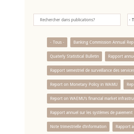
- Tous -
Banking Commission Annual Rep
Quaterly Statistical Bulletin
Rapport annue
Rapport semestriel de surveillance des servic
Report on Monetary Policy in WAMU
Rep
Report on WAEMU’s financial market infrastru
Rapport annuel sur les systèmes de paiement
Note trimestrielle d‘information
Rapport a