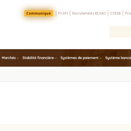
Menu
Communiqué
PI-SPI
Recrutements BCEAO
COFEB
Pri
Top
Marchés
Stabilité financière
Systèmes de paiement
Système bancair