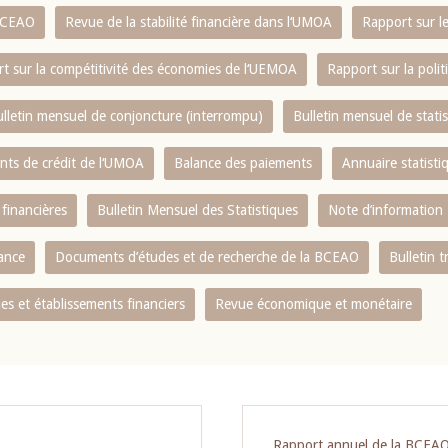
 BCEAO
Revue de la stabilité financière dans l‘UMOA
Rapport sur l
t sur la compétitivité des économies de l‘UEMOA
Rapport sur la poli
lletin mensuel de conjoncture (interrompu)
Bulletin mensuel de stat
ents de crédit de l‘UMOA
Balance des paiements
Annuaire statisti
 financières
Bulletin Mensuel des Statistiques
Note d’information
nance
Documents d’études et de recherche de la BCEAO
Bulletin t
s et établissements financiers
Revue économique et monétaire
Rapport annuel de la BCEA