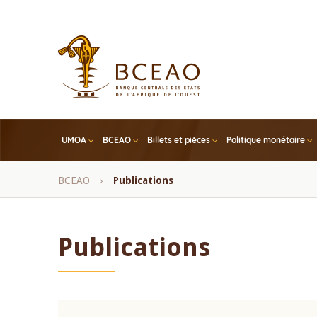
Skip
to
main
content
UMOA
BCEAO
Billets et pièces
Politique monétaire
Fil
BCEAO
Publications
d'Ariane
Publications