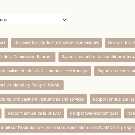
ort
Documents d’Etude et d’Analyse Economiques
Financial Incl
l de la Commission Bancaire
Rapport annuel sur la monétique inter
es de paiement adossés à la monnaie électronique
Report on deposit 
ort on Monetary Policy in WAMU
ctures, and payment instruments and services
Rapport annuel sur les 
Rapport annuel de la BCEAO
Perspectives économiques
Note
nnuel sur l‘évolution des prix à la consommation dans l‘UEMOA et perspec