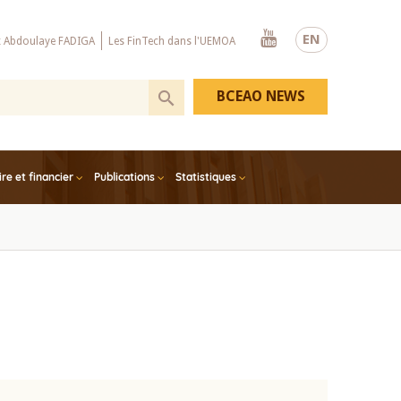
Youtube
EN
x Abdoulaye FADIGA
Les FinTech dans l'UEMOA
BCEAO NEWS
e et financier
Publications
Statistiques