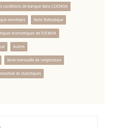
es conditions de banque dans L‘UEMOA
tique monétaire
Note thématique
istiques économiques de l‘UEMOA
que
Autres
Note mensuelle de conjoncture
rimestriel de statistiques
O