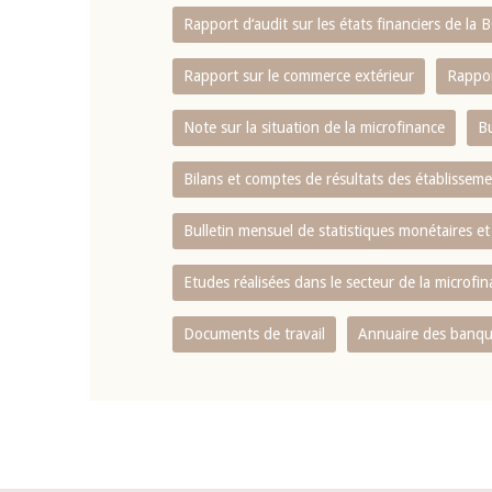
Rapport d‘audit sur les états financiers de la
Rapport sur le commerce extérieur
Rappor
Note sur la situation de la microfinance
Bu
Bilans et comptes de résultats des établissem
Bulletin mensuel de statistiques monétaires et
Etudes réalisées dans le secteur de la microfi
Documents de travail
Annuaire des banque