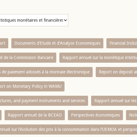
ort
Documents d’Etude et d’Analyse Economiques
Financial Incl
l de la Commission Bancaire
Rapport annuel sur la monétique inter
es de paiement adossés à la monnaie électronique
Report on deposit 
ort on Monetary Policy in WAMU
ctures, and payment instruments and services
Rapport annuel sur les 
Rapport annuel de la BCEAO
Perspectives économiques
Note
nnuel sur l‘évolution des prix à la consommation dans l‘UEMOA et perspec