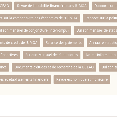
 BCEAO
Revue de la stabilité financière dans l‘UMOA
Rapport sur l
t sur la compétitivité des économies de l‘UEMOA
Rapport sur la poli
lletin mensuel de conjoncture (interrompu)
Bulletin mensuel de stat
ents de crédit de l‘UMOA
Balance des paiements
Annuaire statisti
 financières
Bulletin Mensuel des Statistiques
Note d’information
nance
Documents d’études et de recherche de la BCEAO
Bulletin t
s et établissements financiers
Revue économique et monétaire