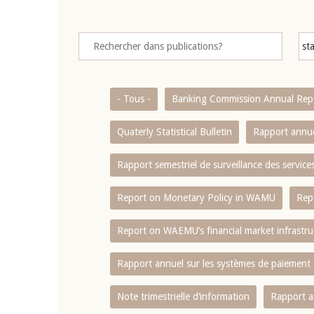
- Tous -
Banking Commission Annual Rep
Quaterly Statistical Bulletin
Rapport annue
Rapport semestriel de surveillance des servic
Report on Monetary Policy in WAMU
Rep
Report on WAEMU’s financial market infrastru
Rapport annuel sur les systèmes de paiement
Note trimestrielle d‘information
Rapport a