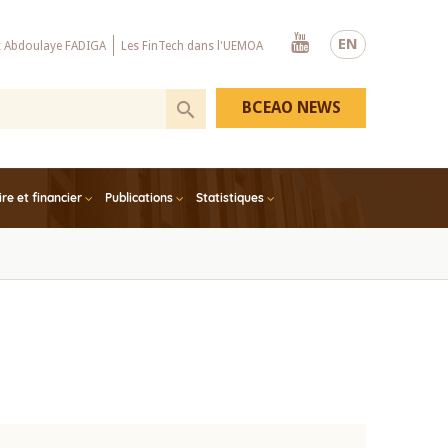
Youtube
EN
x Abdoulaye FADIGA
Les FinTech dans l'UEMOA
BCEAO NEWS
e et financier
Publications
Statistiques