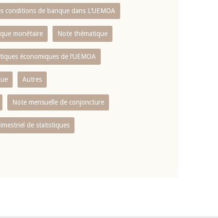
es conditions de banque dans L‘UEMOA
tique monétaire
Note thématique
istiques économiques de l‘UEMOA
que
Autres
Note mensuelle de conjoncture
rimestriel de statistiques