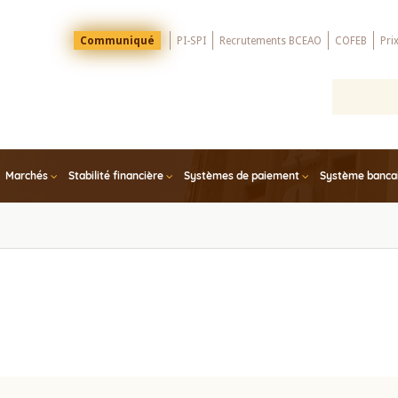
Menu
Communiqué
PI-SPI
Recrutements BCEAO
COFEB
Pri
Top
Marchés
Stabilité financière
Systèmes de paiement
Système bancair