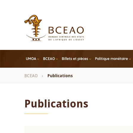
Skip
to
main
content
UMOA
BCEAO
Billets et pièces
Politique monétaire
Fil
BCEAO
Publications
d'Ariane
Publications