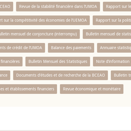
 BCEAO
Revue de la stabilité financière dans l‘UMOA
Rapport sur l
t sur la compétitivité des économies de l‘UEMOA
Rapport sur la poli
lletin mensuel de conjoncture (interrompu)
Bulletin mensuel de stat
ents de crédit de l‘UMOA
Balance des paiements
Annuaire statisti
 financières
Bulletin Mensuel des Statistiques
Note d’information
nance
Documents d’études et de recherche de la BCEAO
Bulletin t
s et établissements financiers
Revue économique et monétaire