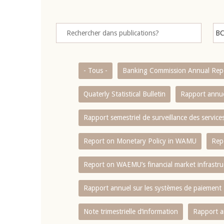
- Tous -
Banking Commission Annual Rep
Quaterly Statistical Bulletin
Rapport annue
Rapport semestriel de surveillance des servic
Report on Monetary Policy in WAMU
Rep
Report on WAEMU’s financial market infrastru
Rapport annuel sur les systèmes de paiement
Note trimestrielle d‘information
Rapport a