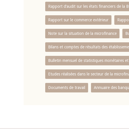
Rapport d‘audit sur les états financiers de la
Rapport sur le commerce extérieur
Rappor
Note sur la situation de la microfinance
Bu
Bilans et comptes de résultats des établissem
Bulletin mensuel de statistiques monétaires et
Etudes réalisées dans le secteur de la microfi
Documents de travail
Annuaire des banque