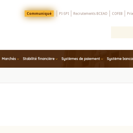
Menu
Communiqué
PI-SPI
Recrutements BCEAO
COFEB
Pri
Top
Marchés
Stabilité financière
Systèmes de paiement
Système bancair