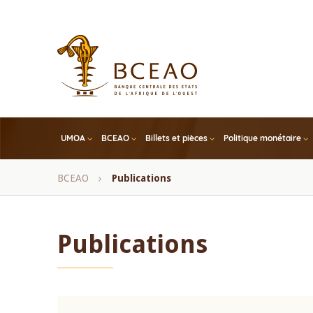
Skip
to
main
content
UMOA
BCEAO
Billets et pièces
Politique monétaire
Fil
BCEAO
Publications
d'Ariane
Publications