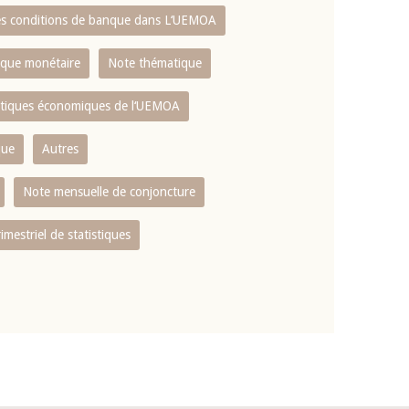
es conditions de banque dans L‘UEMOA
tique monétaire
Note thématique
istiques économiques de l‘UEMOA
que
Autres
Note mensuelle de conjoncture
rimestriel de statistiques