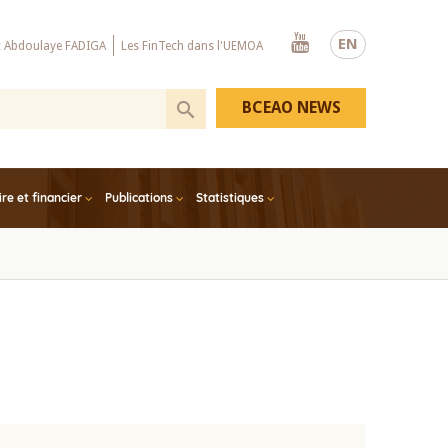
Youtube
EN
x Abdoulaye FADIGA
Les FinTech dans l'UEMOA
BCEAO NEWS
e et financier
Publications
Statistiques