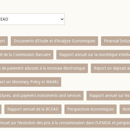
ort
Documents d’Etude et d’Analyse Economiques
Financial Incl
l de la Commission Bancaire
Rapport annuel sur la monétique inter
es de paiement adossés à la monnaie électronique
Report on deposit 
ort on Monetary Policy in WAMU
ctures, and payment instruments and services
Rapport annuel sur les 
Rapport annuel de la BCEAO
Perspectives économiques
Note
nnuel sur l‘évolution des prix à la consommation dans l‘UEMOA et perspec