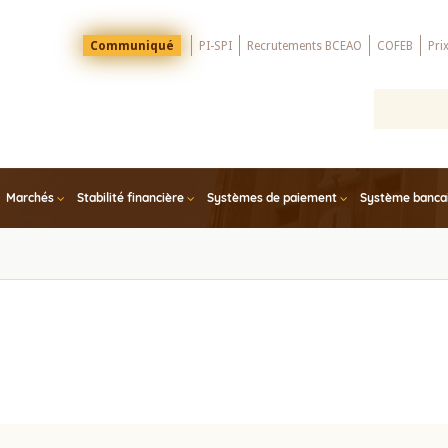
Menu
Communiqué
PI-SPI
Recrutements BCEAO
COFEB
Pri
Top
Marchés
Stabilité financière
Systèmes de paiement
Système bancair