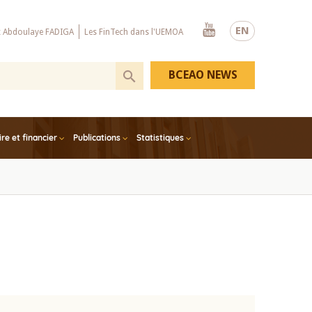
Youtube
EN
x Abdoulaye FADIGA
Les FinTech dans l'UEMOA
BCEAO NEWS
e et financier
Publications
Statistiques