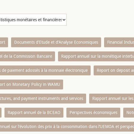
ort
Documents d’Etude et d’Analyse Economiques
Financial Incl
l de la Commission Bancaire
Rapport annuel sur la monétique inter
es de paiement adossés à la monnaie électronique
Report on deposit 
ort on Monetary Policy in WAMU
ctures, and payment instruments and services
Rapport annuel sur les 
Rapport annuel de la BCEAO
Perspectives économiques
Note
nnuel sur l‘évolution des prix à la consommation dans l‘UEMOA et perspec