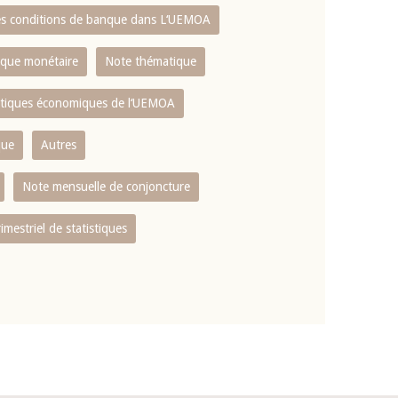
es conditions de banque dans L‘UEMOA
tique monétaire
Note thématique
istiques économiques de l‘UEMOA
que
Autres
Note mensuelle de conjoncture
rimestriel de statistiques