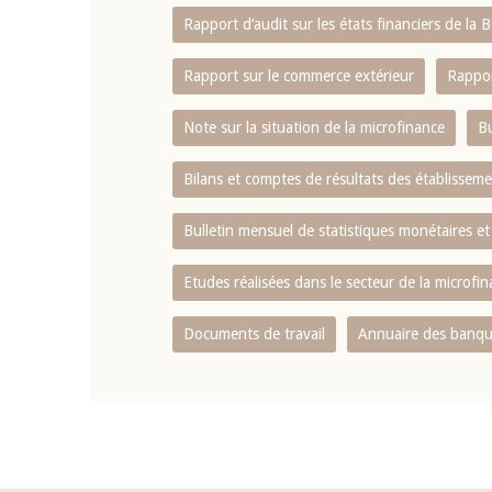
Rapport d‘audit sur les états financiers de la
Rapport sur le commerce extérieur
Rappor
Note sur la situation de la microfinance
Bu
Bilans et comptes de résultats des établissem
Bulletin mensuel de statistiques monétaires et
Etudes réalisées dans le secteur de la microfi
Documents de travail
Annuaire des banque