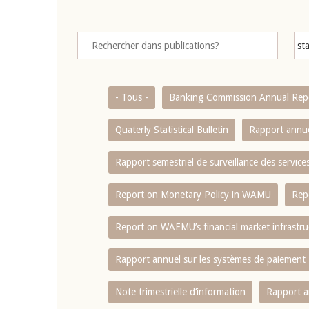
- Tous -
Banking Commission Annual Rep
Quaterly Statistical Bulletin
Rapport annue
Rapport semestriel de surveillance des servic
Report on Monetary Policy in WAMU
Rep
Report on WAEMU’s financial market infrastru
Rapport annuel sur les systèmes de paiement
Note trimestrielle d‘information
Rapport a