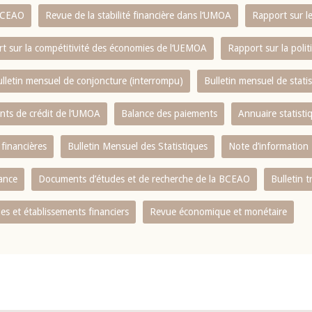
 BCEAO
Revue de la stabilité financière dans l‘UMOA
Rapport sur l
t sur la compétitivité des économies de l‘UEMOA
Rapport sur la poli
lletin mensuel de conjoncture (interrompu)
Bulletin mensuel de stat
ents de crédit de l‘UMOA
Balance des paiements
Annuaire statisti
 financières
Bulletin Mensuel des Statistiques
Note d’information
nance
Documents d’études et de recherche de la BCEAO
Bulletin t
s et établissements financiers
Revue économique et monétaire