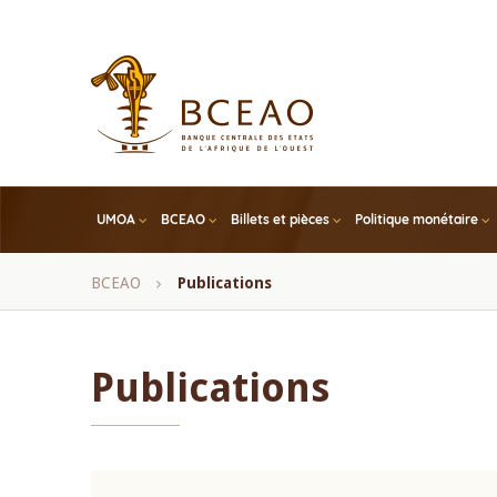
Skip
to
main
content
UMOA
BCEAO
Billets et pièces
Politique monétaire
Fil
BCEAO
Publications
d'Ariane
Publications