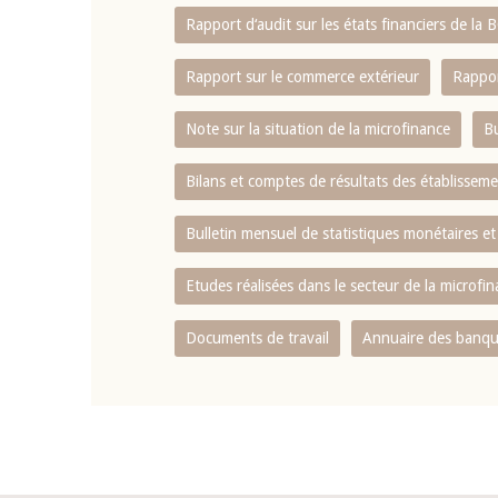
Rapport d‘audit sur les états financiers de la
Rapport sur le commerce extérieur
Rappor
Note sur la situation de la microfinance
Bu
Bilans et comptes de résultats des établissem
Bulletin mensuel de statistiques monétaires et
Etudes réalisées dans le secteur de la microfi
Documents de travail
Annuaire des banque