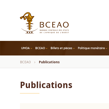
Skip
to
main
content
UMOA
BCEAO
Billets et pièces
Politique monétaire
Fil
BCEAO
Publications
d'Ariane
Publications