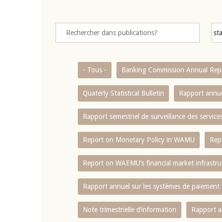
- Tous -
Banking Commission Annual Rep
Quaterly Statistical Bulletin
Rapport annue
Rapport semestriel de surveillance des servic
Report on Monetary Policy in WAMU
Rep
Report on WAEMU’s financial market infrastru
Rapport annuel sur les systèmes de paiement
Note trimestrielle d‘information
Rapport a