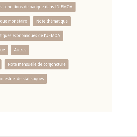
es conditions de banque dans L‘UEMOA
tique monétaire
Note thématique
istiques économiques de l‘UEMOA
que
Autres
Note mensuelle de conjoncture
rimestriel de statistiques