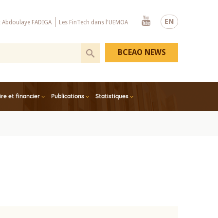
Youtube
EN
x Abdoulaye FADIGA
Les FinTech dans l'UEMOA
BCEAO NEWS
e et financier
Publications
Statistiques