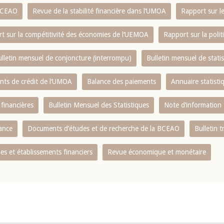
 BCEAO
Revue de la stabilité financière dans l‘UMOA
Rapport sur l
t sur la compétitivité des économies de l‘UEMOA
Rapport sur la poli
lletin mensuel de conjoncture (interrompu)
Bulletin mensuel de stat
ents de crédit de l‘UMOA
Balance des paiements
Annuaire statisti
 financières
Bulletin Mensuel des Statistiques
Note d’information
nance
Documents d’études et de recherche de la BCEAO
Bulletin t
s et établissements financiers
Revue économique et monétaire