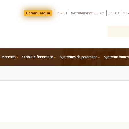
Menu
Communiqué
PI-SPI
Recrutements BCEAO
COFEB
Pri
Top
Marchés
Stabilité financière
Systèmes de paiement
Système bancair