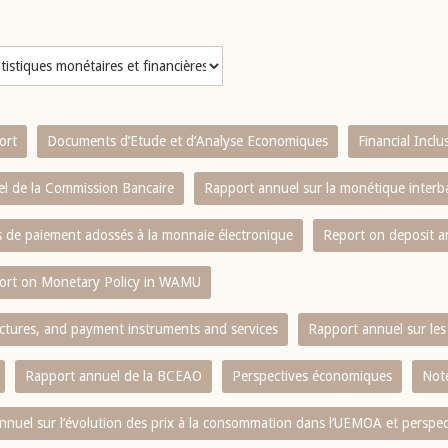
ort
Documents d’Etude et d’Analyse Economiques
Financial Incl
l de la Commission Bancaire
Rapport annuel sur la monétique inter
es de paiement adossés à la monnaie électronique
Report on deposit 
ort on Monetary Policy in WAMU
ctures, and payment instruments and services
Rapport annuel sur les 
Rapport annuel de la BCEAO
Perspectives économiques
Note
nnuel sur l‘évolution des prix à la consommation dans l‘UEMOA et perspec