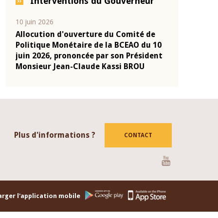
Interventions du Gouverneur
04 mars 2026
22 juillet 2026
de
Allocution d'ouverture du Comité de
Mot introdu
 10
Politique Monétaire de la BCEAO du 4
Claude Kassi
ent
mars 2026, prononcée par son Président
de présentat
Monsieur Jean-Claude Kassi BROU
de la BCEAO
Plus d'informations ?
CONTACT
Youtube
rger l'application mobile