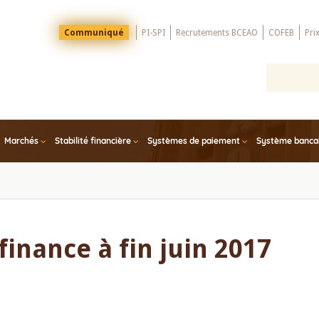
Menu
Communiqué
PI-SPI
Recrutements BCEAO
COFEB
Pri
Top
Marchés
Stabilité financière
Systèmes de paiement
Système bancair
finance à fin juin 2017