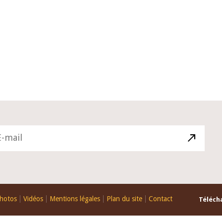
10 juin 2026
u Gouverneur Jean-
Allocution d'ouverture du Comité 
 lors de la cérémonie
Politique Monétaire de la BCEAO du
u rapport annuel 2025
juin 2026, prononcée par son Présid
Monsieur Jean-Claude Kassi BROU
hotos
Vidéos
Mentions légales
Plan du site
Contact
Télécha