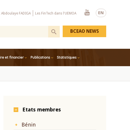
Youtube
EN
x Abdoulaye FADIGA
Les FinTech dans l'UEMOA
BCEAO NEWS
e et financier
Publications
Statistiques
Etats membres
Bénin