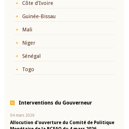
Côte d’Ivoire
Guinée-Bissau
Mali
Niger
Sénégal
Togo
Interventions du Gouverneur
04 mars 2026
22 ju
que
Allocution d'ouverture du Comité de Politique
Mot 
Monétaire de la BCEAO du 4 mars 2026,
Kass