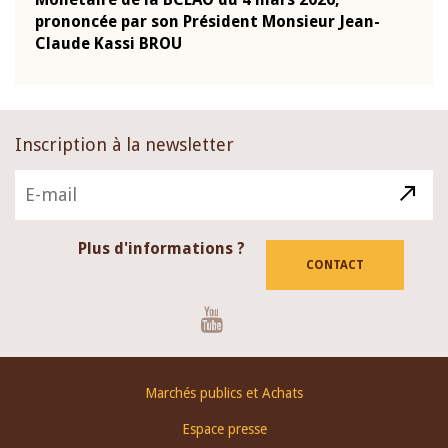
-
prononcée par son Président Monsieur Jean-
prés
Claude Kassi BROU
BCE
Inscription à la newsletter
Plus d'informations ?
CONTACT
Youtube
Footer
Marchés publics et Achats
menu
Espace presse