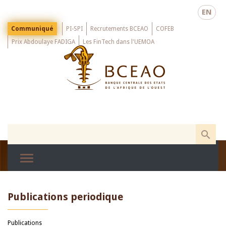
Skip
EN
to
main
Menu
Communiqué
PI-SPI
Recrutements BCEAO
COFEB
Top
content
Prix Abdoulaye FADIGA
Les FinTech dans l'UEMOA
Publications periodique
Publications