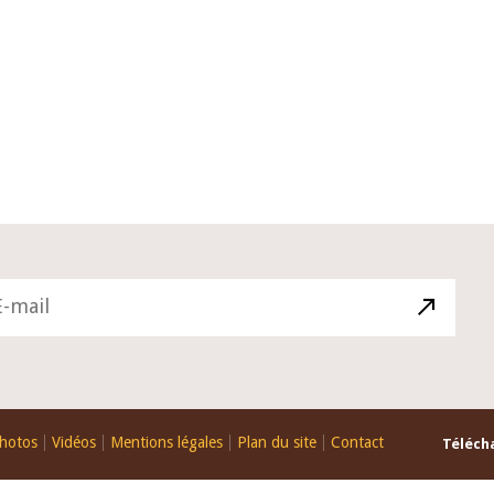
10 juin 2026
du Gouverneur Jean-
Allocution d'ouverture du Comité 
 lors de la cérémonie
Politique Monétaire de la BCEAO d
u rapport annuel 2025
juin 2026, prononcée par son Prési
Monsieur Jean-Claude Kassi BROU
hotos
Vidéos
Mentions légales
Plan du site
Contact
Télécha