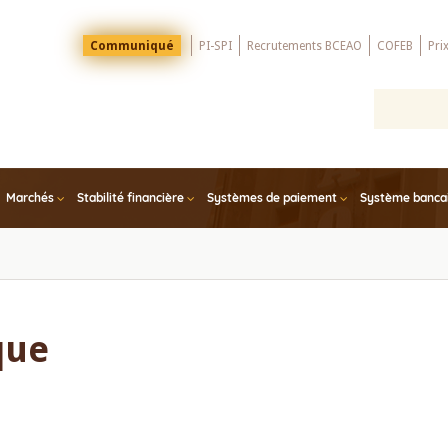
Menu
Communiqué
PI-SPI
Recrutements BCEAO
COFEB
Pri
Top
Marchés
Stabilité financière
Systèmes de paiement
Système bancair
que