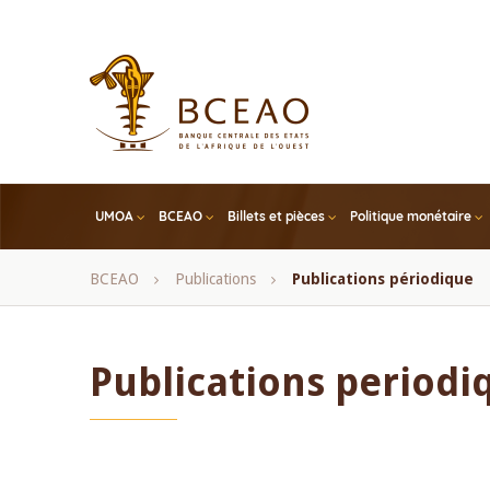
Skip
to
main
content
UMOA
BCEAO
Billets et pièces
Politique monétaire
Fil
BCEAO
Publications
Publications périodique
d'Ariane
Publications periodi