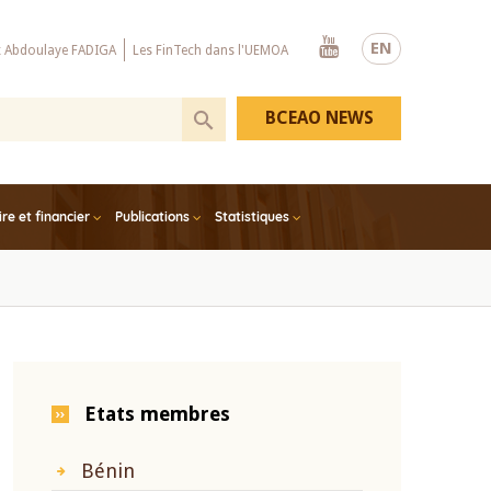
Youtube
EN
x Abdoulaye FADIGA
Les FinTech dans l'UEMOA
BCEAO NEWS
e et financier
Publications
Statistiques
Etats membres
Bénin