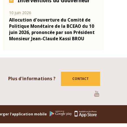
Interventions du Gouverneur
04 mars 2026
22 juillet 2026
de
Allocution d'ouverture du Comité de
Mot introdu
u 10
Politique Monétaire de la BCEAO du 4
Claude Kass
dent
mars 2026, prononcée par son Président
de présenta
Monsieur Jean-Claude Kassi BROU
de la BCEAO
Plus d'informations ?
CONTACT
Youtube
rger l'application mobile