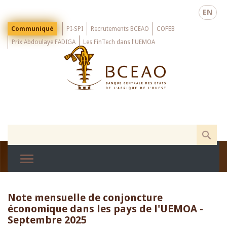
Skip
EN
to
main
Menu
Communiqué
PI-SPI
Recrutements BCEAO
COFEB
Top
content
Prix Abdoulaye FADIGA
Les FinTech dans l'UEMOA
Note mensuelle de conjoncture
économique dans les pays de l'UEMOA -
Septembre 2025