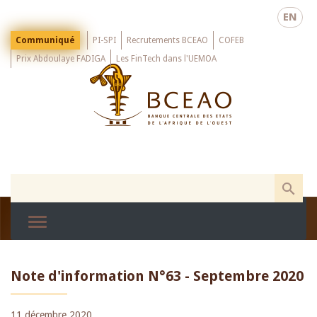
Skip
EN
to
main
Menu
Communiqué
PI-SPI
Recrutements BCEAO
COFEB
Top
content
Prix Abdoulaye FADIGA
Les FinTech dans l'UEMOA
Note d'information N°63 - Septembre 2020
11 décembre 2020