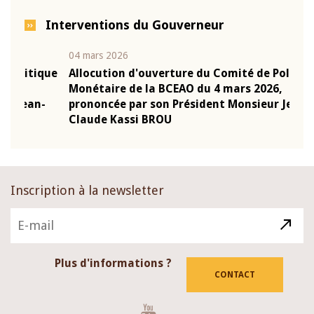
Interventions du Gouverneur
04 mars 2026
22 ju
que
Allocution d'ouverture du Comité de Politique
Mot 
Monétaire de la BCEAO du 4 mars 2026,
Kass
-
prononcée par son Président Monsieur Jean-
prés
Claude Kassi BROU
BCE
Inscription à la newsletter
Plus d'informations ?
CONTACT
Youtube