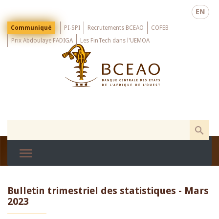
Skip
EN
to
main
Menu
Communiqué
PI-SPI
Recrutements BCEAO
COFEB
Top
content
Prix Abdoulaye FADIGA
Les FinTech dans l'UEMOA
Bulletin trimestriel des statistiques - Mars
2023