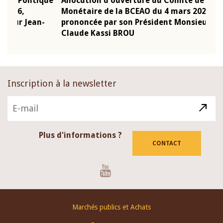
que
Allocution d'ouverture du Comité de Politique
Mot 
Monétaire de la BCEAO du 4 mars 2026,
Kass
-
prononcée par son Président Monsieur Jean-
prés
Claude Kassi BROU
BCE
Inscription à la newsletter
Plus d'informations ?
CONTACT
Youtube
Footer
Marchés publics et Achats
menu