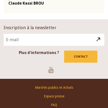
Claude Kassi BROU
BCE
Inscription à la newsletter
Plus d'informations ?
CONTACT
Youtube
Footer
Marchés publics et Achats
menu
Espace presse
FAQ