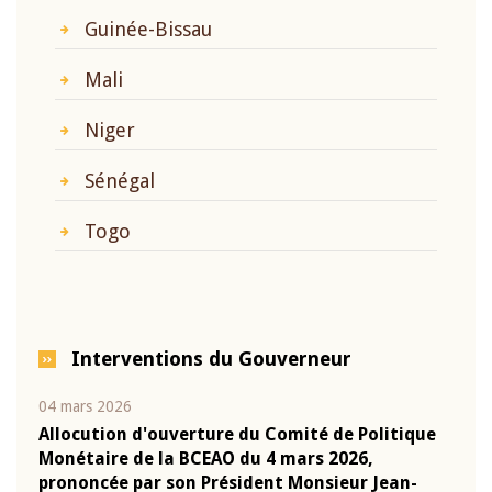
Guinée-Bissau
Mali
Niger
Sénégal
Togo
Interventions du Gouverneur
04 mars 2026
22 ju
que
Allocution d'ouverture du Comité de Politique
Mot 
Monétaire de la BCEAO du 4 mars 2026,
Kass
-
prononcée par son Président Monsieur Jean-
prés