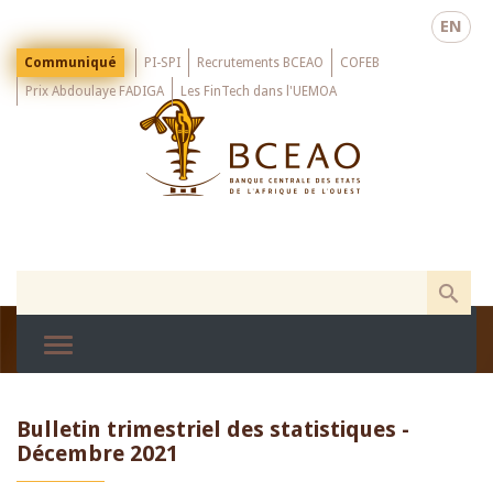
Skip
EN
to
main
Menu
Communiqué
PI-SPI
Recrutements BCEAO
COFEB
Top
content
Prix Abdoulaye FADIGA
Les FinTech dans l'UEMOA
Bulletin trimestriel des statistiques -
Décembre 2021