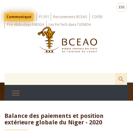
Skip
EN
to
main
Menu
Communiqué
PI-SPI
Recrutements BCEAO
COFEB
Top
content
Prix Abdoulaye FADIGA
Les FinTech dans l'UEMOA
Balance des paiements et position
extérieure globale du Niger - 2020