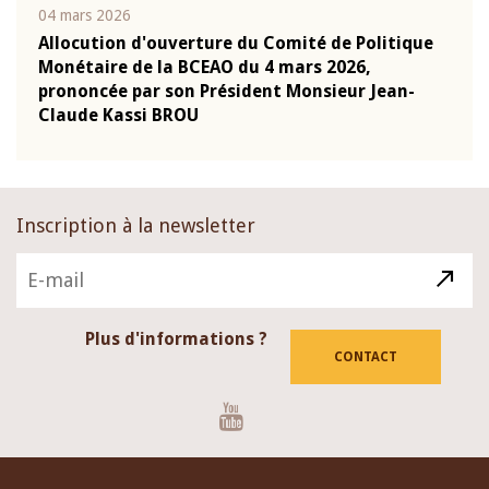
04 mars 2026
22 ju
que
Allocution d'ouverture du Comité de Politique
Mot 
Monétaire de la BCEAO du 4 mars 2026,
Kass
-
prononcée par son Président Monsieur Jean-
prés
Claude Kassi BROU
BCE
Inscription à la newsletter
Plus d'informations ?
CONTACT
Youtube