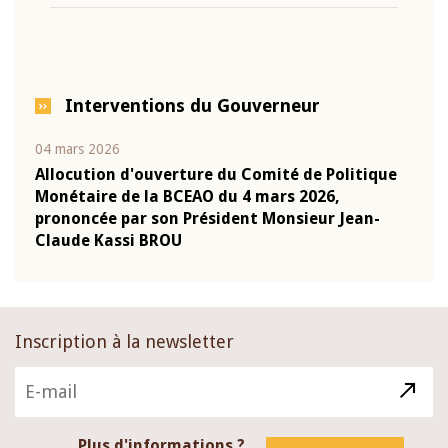
Interventions du Gouverneur
04 mars 2026
22 ju
que
Allocution d'ouverture du Comité de Politique
Mot 
Monétaire de la BCEAO du 4 mars 2026,
Kass
-
prononcée par son Président Monsieur Jean-
prés
Claude Kassi BROU
BCE
Inscription à la newsletter
Plus d'informations ?