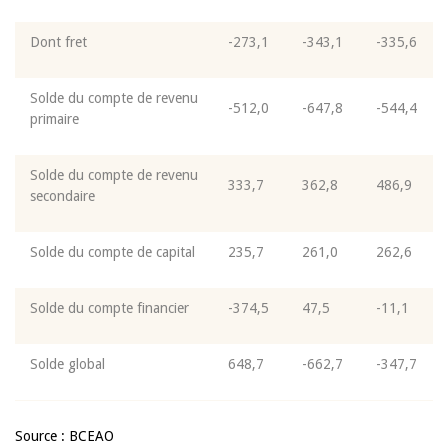
Dont fret
-273,1
-343,1
-335,6
Solde du compte de revenu
-512,0
-647,8
-544,4
primaire
Solde du compte de revenu
333,7
362,8
486,9
secondaire
Solde du compte de capital
235,7
261,0
262,6
Solde du compte financier
-374,5
47,5
-11,1
Solde global
648,7
-662,7
-347,7
Source : BCEAO