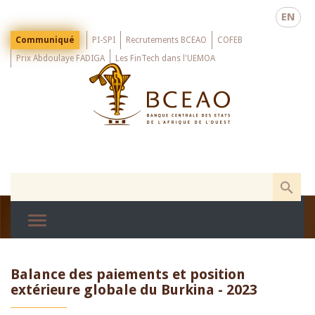
Skip
EN
to
main
Menu
Communiqué
PI-SPI
Recrutements BCEAO
COFEB
Top
content
Prix Abdoulaye FADIGA
Les FinTech dans l'UEMOA
Balance des paiements et position
extérieure globale du Burkina - 2023