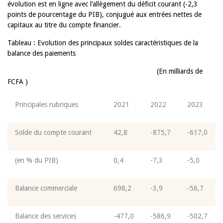
évolution est en ligne avec l’allègement du déficit courant (-2,3
points de pourcentage du PIB), conjugué aux entrées nettes de
capitaux au titre du compte financier.
Tableau :
Evolution des principaux soldes caractéristiques de la
balance des paiements
(En milliards de
FCFA )
Principales rubriques
2021
2022
2023
Solde du compte courant
42,8
-875,7
-617,0
(en % du PIB)
0,4
-7,3
-5,0
Balance commerciale
698,2
-3,9
-56,7
Balance des services
-477,0
-586,9
-502,7