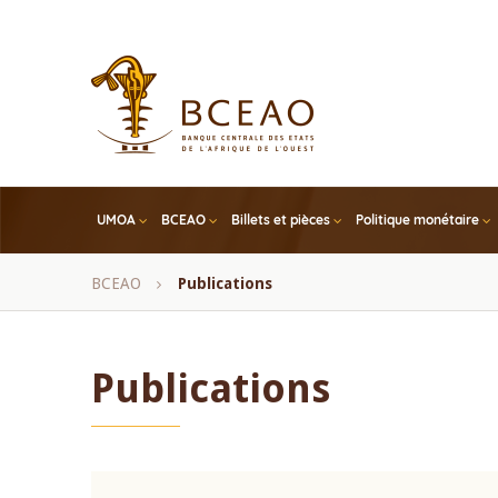
Skip
to
main
content
UMOA
BCEAO
Billets et pièces
Politique monétaire
Fil
BCEAO
Publications
d'Ariane
Publications