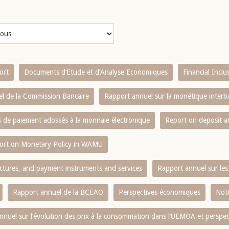
ort
Documents d’Etude et d’Analyse Economiques
Financial Incl
l de la Commission Bancaire
Rapport annuel sur la monétique inter
es de paiement adossés à la monnaie électronique
Report on deposit 
ort on Monetary Policy in WAMU
ctures, and payment instruments and services
Rapport annuel sur les 
Rapport annuel de la BCEAO
Perspectives économiques
Note
nnuel sur l‘évolution des prix à la consommation dans l‘UEMOA et perspec