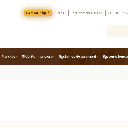
Menu
Communiqué
PI-SPI
Recrutements BCEAO
COFEB
Pri
Top
Marchés
Stabilité financière
Systèmes de paiement
Système bancair