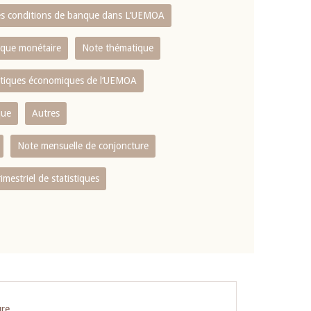
es conditions de banque dans L‘UEMOA
tique monétaire
Note thématique
istiques économiques de l‘UEMOA
que
Autres
Note mensuelle de conjoncture
rimestriel de statistiques
ure