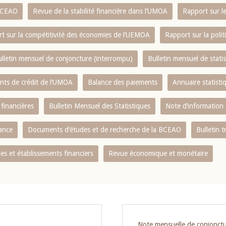
 BCEAO
Revue de la stabilité financière dans l‘UMOA
Rapport sur l
t sur la compétitivité des économies de l‘UEMOA
Rapport sur la poli
lletin mensuel de conjoncture (interrompu)
Bulletin mensuel de stat
ents de crédit de l‘UMOA
Balance des paiements
Annuaire statisti
 financières
Bulletin Mensuel des Statistiques
Note d’information
nance
Documents d’études et de recherche de la BCEAO
Bulletin t
s et établissements financiers
Revue économique et monétaire
Note mensuelle de conjonct