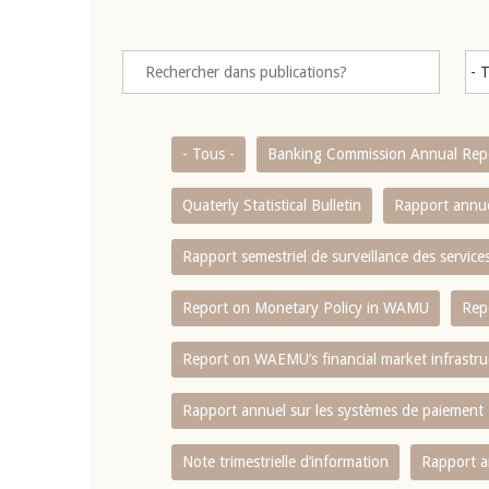
- Tous -
Banking Commission Annual Rep
Quaterly Statistical Bulletin
Rapport annue
Rapport semestriel de surveillance des servic
Report on Monetary Policy in WAMU
Rep
Report on WAEMU’s financial market infrastru
Rapport annuel sur les systèmes de paiement
Note trimestrielle d‘information
Rapport a