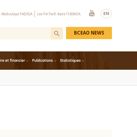
Youtube
EN
x Abdoulaye FADIGA
Les FinTech dans l'UEMOA
BCEAO NEWS
e et financier
Publications
Statistiques