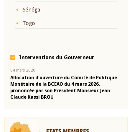
Sénégal
Togo
Interventions du Gouverneur
04 mars 2026
22 ju
que
Allocution d'ouverture du Comité de Politique
Mot 
Monétaire de la BCEAO du 4 mars 2026,
Kass
-
prononcée par son Président Monsieur Jean-
prés
Claude Kassi BROU
BCE