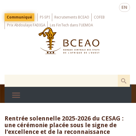
Skip
EN
to
main
Menu
Communiqué
PI-SPI
Recrutements BCEAO
COFEB
Top
content
Prix Abdoulaye FADIGA
Les FinTech dans l'UEMOA
Rentrée solennelle 2025-2026 du CESAG :
une cérémonie placée sous le signe de
l’excellence et de la reconnaissance