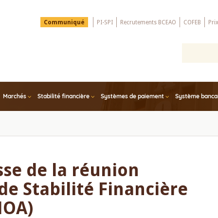
Menu
Communiqué
PI-SPI
Recrutements BCEAO
COFEB
Pri
Top
Marchés
Stabilité financière
Systèmes de paiement
Système bancair
e de la réunion
de Stabilité Financière
MOA)