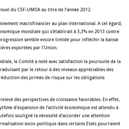
nuel du CSF-UMOA au titre de l’année 2012.
22 juillet 2026
ture du Comité de
Mot introductif du Gouverneur Jean
onnement macrofinancier au plan international. A cet égard,
e de la BCEAO du 4
Claude Kassi BROU lors de la cérém
conomique mondiale qui s’établirait à 3,3% en 2013 contre
ée par son Président
de présentation du rapport annuel 
ude Kassi BROU
de la BCEAO
 progression semble encore timide pour infléchir la baisse
ères exportées par l’Union.
iale, le Comité a noté avec satisfaction la poursuite de la
aduisant par le retour à des niveaux appréciables des
 réduction des primes de risque sur les obligations
levé des perspectives de croissance favorables. En effet,
rythme d’expansion de l’activité économique est attendu à
tefois souligné la nécessité d’accorder une attention
ormalisation socio-politique dans certains Etats pourraient