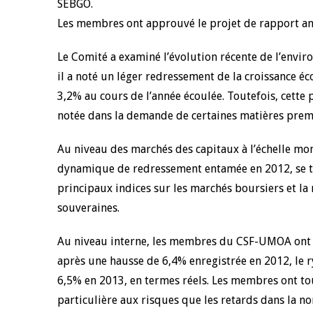
SEBGO.
Les membres ont approuvé le projet de rapport an
 juin 2026
04 mars 2026
llocution d'ouverture du Comité de
Allocution d'ouver
Le Comité a examiné l’évolution récente de l’envir
olitique Monétaire de la BCEAO du 10
Politique Monétair
il a noté un léger redressement de la croissance é
uin 2026, prononcée par son Président
mars 2026, prononc
onsieur Jean-Claude Kassi BROU
Monsieur Jean-Cla
3,2% au cours de l’année écoulée. Toutefois, cette
notée dans la demande de certaines matières premi
Au niveau des marchés des capitaux à l’échelle mond
dynamique de redressement entamée en 2012, se tr
principaux indices sur les marchés boursiers et la
souveraines.
Au niveau interne, les membres du CSF-UMOA ont re
après une hausse de 6,4% enregistrée en 2012, le 
6,5% en 2013, en termes réels. Les membres ont tou
particulière aux risques que les retards dans la n