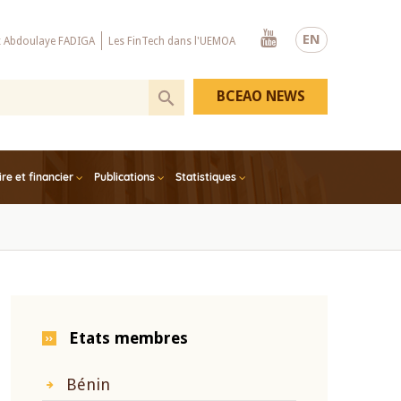
Youtube
EN
x Abdoulaye FADIGA
Les FinTech dans l'UEMOA
BCEAO NEWS
e et financier
Publications
Statistiques
Etats membres
Bénin