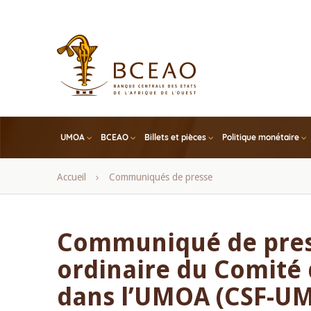
Skip
to
main
content
UMOA
BCEAO
Billets et pièces
Politique monétaire
Fil
Accueil
Communiqués de presse
d'Ariane
Communiqué de press
ordinaire du Comité 
dans l’UMOA (CSF-U