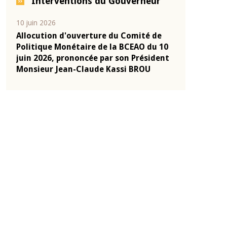
Interventions du Gouverneur
10 juin 2026
04 mars 2026
-
Allocution d'ouverture du Comité de
Allocution d
onie
Politique Monétaire de la BCEAO du 10
Politique Mo
2025
juin 2026, prononcée par son Président
mars 2026, p
Monsieur Jean-Claude Kassi BROU
Monsieur Je