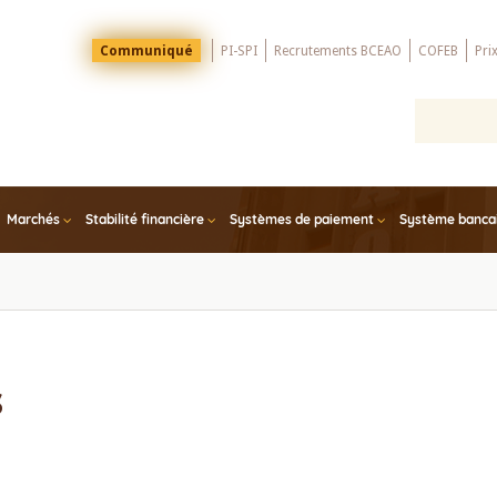
Menu
Communiqué
PI-SPI
Recrutements BCEAO
COFEB
Pri
Top
Marchés
Stabilité financière
Systèmes de paiement
Système bancair
s