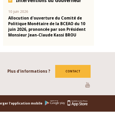
Interventions du Gouverneur
04 mars 2026
22 juillet 2026
de
Allocution d'ouverture du Comité de
Mot introdu
u 10
Politique Monétaire de la BCEAO du 4
Claude Kass
dent
mars 2026, prononcée par son Président
de présenta
Monsieur Jean-Claude Kassi BROU
de la BCEAO
Plus d'informations ?
CONTACT
Youtube
rger l'application mobile