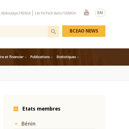
Youtube
EN
x Abdoulaye FADIGA
Les FinTech dans l'UEMOA
BCEAO NEWS
e et financier
Publications
Statistiques
Etats membres
Bénin