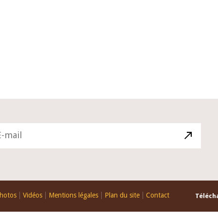
10 juin 2026
du Gouverneur Jean-
Allocution d'ouverture du Comité 
 lors de la cérémonie
Politique Monétaire de la BCEAO d
u rapport annuel 2025
juin 2026, prononcée par son Prési
Monsieur Jean-Claude Kassi BROU
hotos
Vidéos
Mentions légales
Plan du site
Contact
Télécha