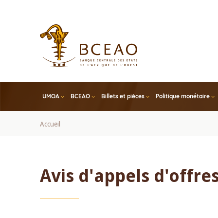
Skip
to
main
content
UMOA
BCEAO
Billets et pièces
Politique monétaire
Fil
Accueil
d'Ariane
Avis d'appels d'offre