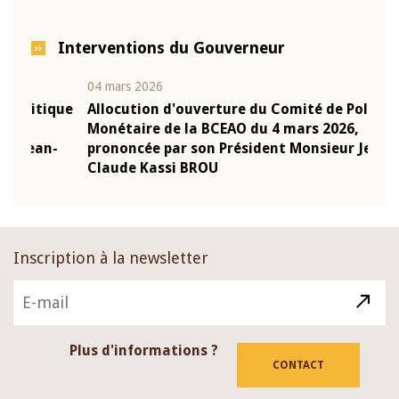
Interventions du Gouverneur
04 mars 2026
22 ju
que
Allocution d'ouverture du Comité de Politique
Mot 
Monétaire de la BCEAO du 4 mars 2026,
Kass
-
prononcée par son Président Monsieur Jean-
prés
Claude Kassi BROU
BCE
Inscription à la newsletter
Plus d'informations ?
CONTACT