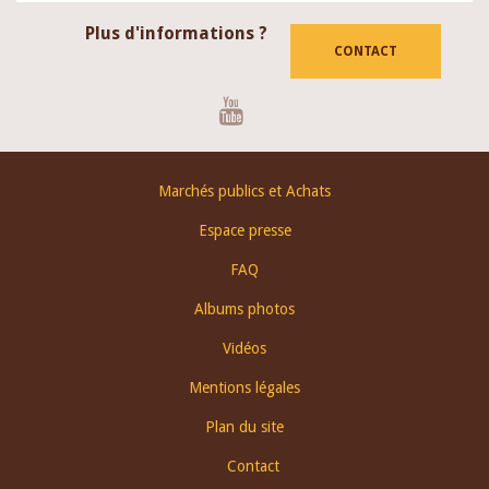
Plus d'informations ?
CONTACT
Youtube
Footer
Marchés publics et Achats
menu
Espace presse
FAQ
Albums photos
Vidéos
Mentions légales
Plan du site
Contact