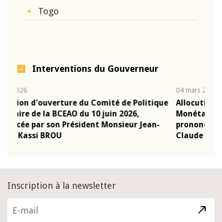
Togo
Interventions du Gouverneur
04 mars 2026
22 
tique
Allocution d'ouverture du Comité de Politique
Mo
Monétaire de la BCEAO du 4 mars 2026,
Ka
an-
prononcée par son Président Monsieur Jean-
pr
Claude Kassi BROU
B
Inscription à la newsletter