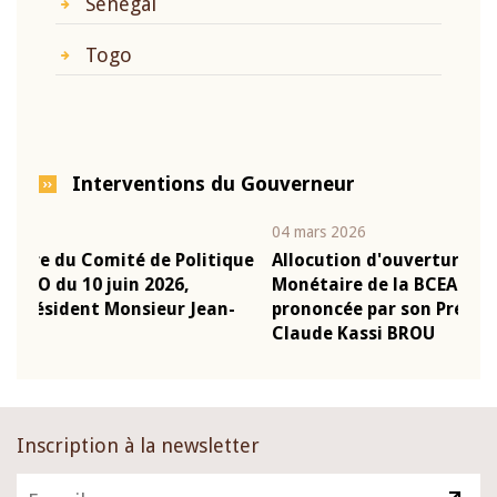
Sénégal
Togo
Interventions du Gouverneur
04 mars 2026
22 ju
que
Allocution d'ouverture du Comité de Politique
Mot 
Monétaire de la BCEAO du 4 mars 2026,
Kass
-
prononcée par son Président Monsieur Jean-
prés
Claude Kassi BROU
BCE
Inscription à la newsletter