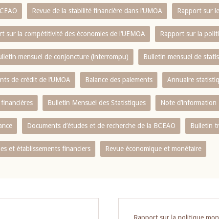
 BCEAO
Revue de la stabilité financière dans l‘UMOA
Rapport sur l
t sur la compétitivité des économies de l‘UEMOA
Rapport sur la poli
lletin mensuel de conjoncture (interrompu)
Bulletin mensuel de stat
ents de crédit de l‘UMOA
Balance des paiements
Annuaire statisti
 financières
Bulletin Mensuel des Statistiques
Note d’information
nance
Documents d’études et de recherche de la BCEAO
Bulletin t
s et établissements financiers
Revue économique et monétaire
Rapport sur la politique mon