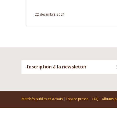
22 décembre 2021
Inscription à la newsletter
Footer
Marchés publics et Achats
Espace presse
FAQ
Albums p
menu