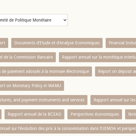
ort
Documents d’Etude et d’Analyse Economiques
Financial Incl
l de la Commission Bancaire
Rapport annuel sur la monétique inter
es de paiement adossés à la monnaie électronique
Report on deposit 
ort on Monetary Policy in WAMU
ctures, and payment instruments and services
Rapport annuel sur les 
Rapport annuel de la BCEAO
Perspectives économiques
Note
nnuel sur l‘évolution des prix à la consommation dans l‘UEMOA et perspec