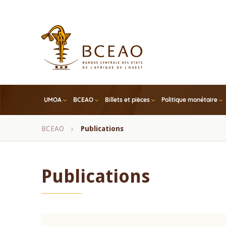
Skip
to
main
content
UMOA
BCEAO
Billets et pièces
Politique monétaire
Fil
BCEAO
Publications
d'Ariane
Publications