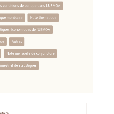
es conditions de banque dans L‘UEMOA
tique monétaire
Note thématique
istiques économiques de l‘UEMOA
que
Autres
Note mensuelle de conjoncture
rimestriel de statistiques
étaire