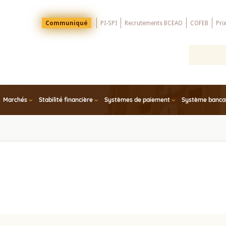
Menu
Communiqué
PI-SPI
Recrutements BCEAO
COFEB
Pri
Top
Marchés
Stabilité financière
Systèmes de paiement
Système bancair