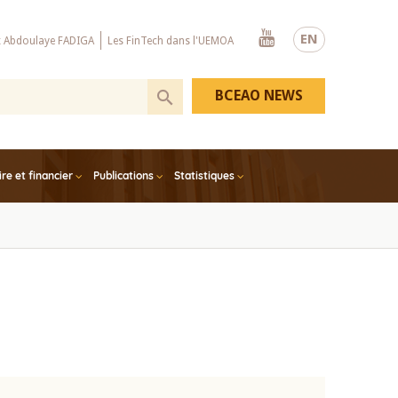
Youtube
EN
x Abdoulaye FADIGA
Les FinTech dans l'UEMOA
BCEAO NEWS
e et financier
Publications
Statistiques