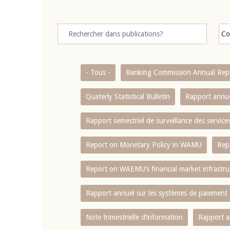
- Tous -
Banking Commission Annual Rep
Quaterly Statistical Bulletin
Rapport annue
Rapport semestriel de surveillance des servic
Report on Monetary Policy in WAMU
Rep
Report on WAEMU’s financial market infrastru
Rapport annuel sur les systèmes de paiement
Note trimestrielle d‘information
Rapport a