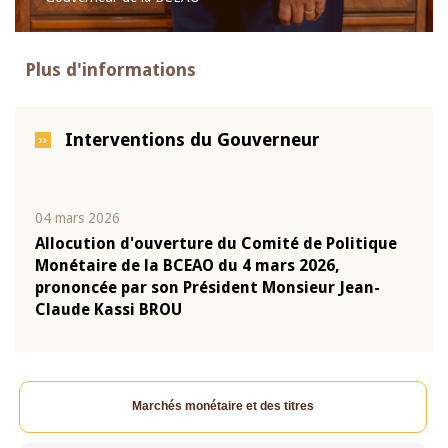
Plus d'informations
Interventions du Gouverneur
04 mars 2026
22 ju
que
Allocution d'ouverture du Comité de Politique
Mot 
Monétaire de la BCEAO du 4 mars 2026,
Kass
-
prononcée par son Président Monsieur Jean-
prés
Claude Kassi BROU
BCE
Marchés monétaire et des titres