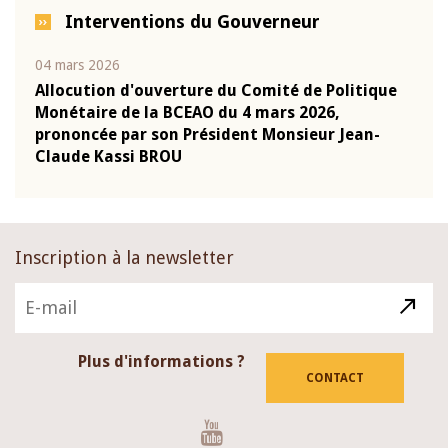
Interventions du Gouverneur
04 mars 2026
22 ju
que
Allocution d'ouverture du Comité de Politique
Mot 
Monétaire de la BCEAO du 4 mars 2026,
Kass
-
prononcée par son Président Monsieur Jean-
prés
Claude Kassi BROU
BCE
Inscription à la newsletter
Plus d'informations ?
CONTACT
Youtube