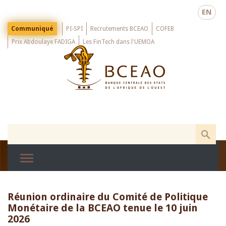
Skip
EN
to
main
Menu
Communiqué
PI-SPI
Recrutements BCEAO
COFEB
Top
content
Prix Abdoulaye FADIGA
Les FinTech dans l'UEMOA
Réunion ordinaire du Comité de Politique
Monétaire de la BCEAO tenue le 10 juin
2026