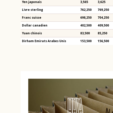
Yen japonais
3,565
3,625
Livre sterling
762,250
769,250
Franc suisse
698,250
704,250
Dollar canadien
402,500
409,500
Yuan chinois
83,500
85,250
Dirham Emirats Arabes Unis
153,500
156,500