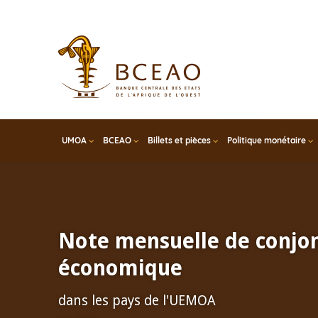
Skip
to
main
content
UMOA
BCEAO
Billets et pièces
Politique monétaire
Note mensuelle de conjo
économique
dans les pays de l'UEMOA