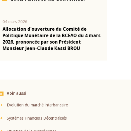
04 mars 2026
22 juillet 2026
Allocution d'ouverture du Comité de
Mot introduc
n
Politique Monétaire de la BCEAO du 4 mars
Claude Kassi
2026, prononcée par son Président
présentation
Monsieur Jean-Claude Kassi BROU
BCEAO
Voir aussi
Evolution du marché interbancaire
Systèmes Financiers Décentralisés