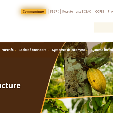
Menu
Communiqué
PI-SPI
Recrutements BCEAO
COFEB
Pri
Top
Marchés
Stabilité financière
Systèmes de paiement
Système bancair
ncture