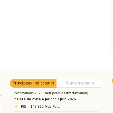
10 juin 2026
eur Jean-
Allocution d'ouverture du Comité de
a cérémonie de
Politique Monétaire de la BCEAO du 10 jui
uel 2025 de la
2026, prononcée par son Président
Monsieur Jean-Claude Kassi BROU
Principaux indicateurs
Taux directeurs
*estimations 2025 (sauf pour le taux d’inflation)
* Date de mise à jour : 17 juin 2026
PIB : 147 960 Mds Fcfa