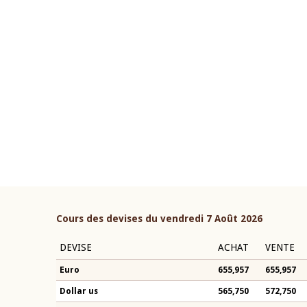
22 juillet 2026
ouverture du Comité de
Mot introductif du Gouvern
étaire de la BCEAO du 4 mars
Claude Kassi BROU lors de l
ée par son Président
présentation du rapport ann
n-Claude Kassi BROU
BCEAO
Cours des devises du vendredi 7 Août 2026
DEVISE
ACHAT
VENTE
Euro
655,957
655,957
Dollar us
565,750
572,750