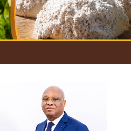
introductif du Gouverneur
Open
configuration
options