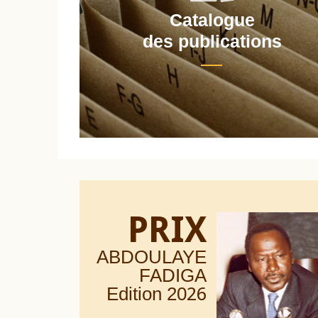
Catalogue
nt
des publications
PRIX
ABDOULAYE
FADIGA
Edition 20
26