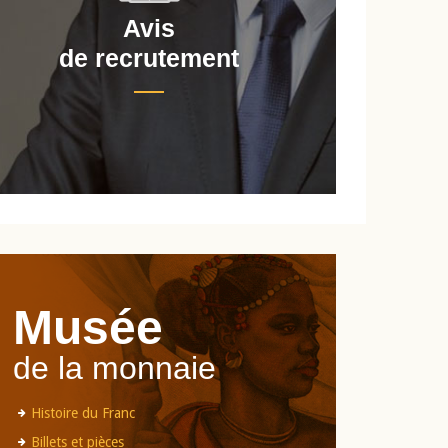
Avis
de recrutement
d
Musée
de la monnaie
Histoire du Franc
Billets et pièces