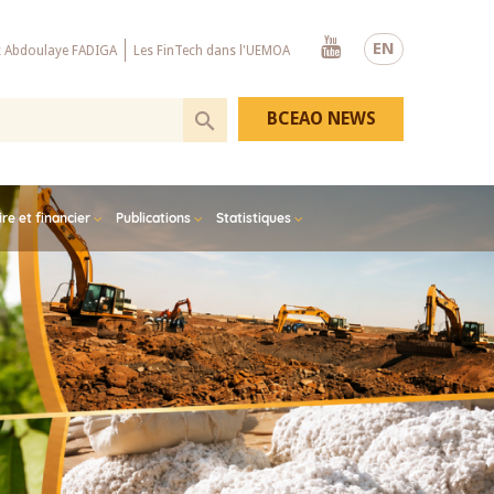
Youtube
EN
x Abdoulaye FADIGA
Les FinTech dans l'UEMOA
BCEAO NEWS
e et financier
Publications
Statistiques