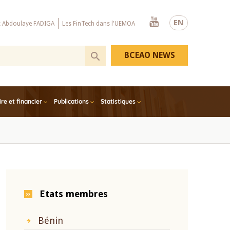
Youtube
EN
x Abdoulaye FADIGA
Les FinTech dans l'UEMOA
BCEAO NEWS
e et financier
Publications
Statistiques
Etats membres
Bénin