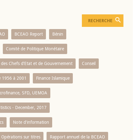
AO
BCEAO Report
Bénin
Comité de Politique Monétaire
 des Chefs d’Etat et de Gouvernement
Conseil
 1956 à 2001
Finance Islamique
crofinance, SFD, UEMOA
atistics - December, 2017
cs
Note d'information
Opérations sur titres
Rapport annuel de la BCEAO