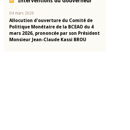
Interventions du Gouverneur
04 mars 2026
22 juillet 2026
e
Allocution d'ouverture du Comité de
Mot introduc
 10
Politique Monétaire de la BCEAO du 4
Claude Kassi
ent
mars 2026, prononcée par son Président
de présentat
Monsieur Jean-Claude Kassi BROU
de la BCEAO