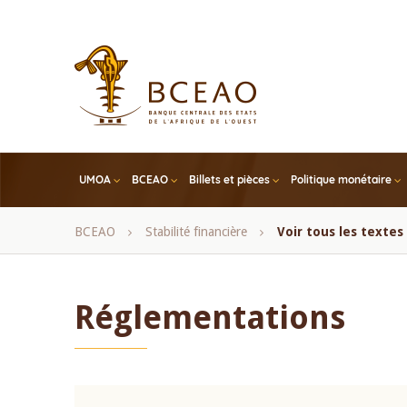
Skip
to
main
content
UMOA
BCEAO
Billets et pièces
Politique monétaire
Fil
BCEAO
Stabilité financière
Voir tous les texte
d'Ariane
Réglementations