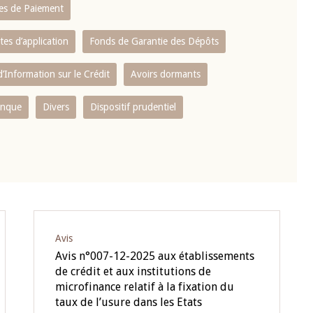
es de Paiement
tes d’application
Fonds de Garantie des Dépôts
’Information sur le Crédit
Avoirs dormants
anque
Divers
Dispositif prudentiel
Avis
Avis n°007-12-2025 aux établissements
de crédit et aux institutions de
microfinance relatif à la fixation du
taux de l’usure dans les Etats