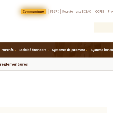
Menu
Communiqué
PI-SPI
Recrutements BCEAO
COFEB
Pri
Top
Marchés
Stabilité financière
Systèmes de paiement
Système bancair
s réglementaires