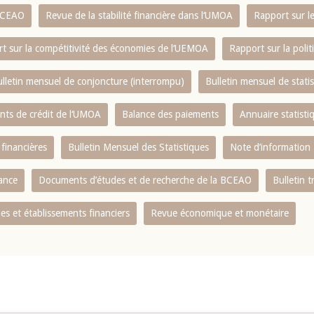
 BCEAO
Revue de la stabilité financière dans l‘UMOA
Rapport sur l
t sur la compétitivité des économies de l‘UEMOA
Rapport sur la poli
lletin mensuel de conjoncture (interrompu)
Bulletin mensuel de stat
ents de crédit de l‘UMOA
Balance des paiements
Annuaire statisti
 financières
Bulletin Mensuel des Statistiques
Note d’information
nance
Documents d’études et de recherche de la BCEAO
Bulletin t
s et établissements financiers
Revue économique et monétaire