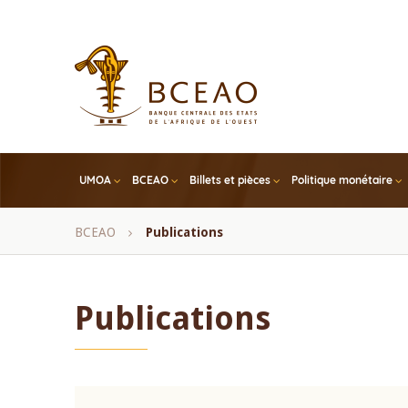
Skip
to
main
content
UMOA
BCEAO
Billets et pièces
Politique monétaire
Fil
BCEAO
Publications
d'Ariane
Publications