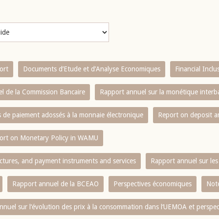
ort
Documents d’Etude et d’Analyse Economiques
Financial Incl
l de la Commission Bancaire
Rapport annuel sur la monétique inter
es de paiement adossés à la monnaie électronique
Report on deposit 
ort on Monetary Policy in WAMU
ctures, and payment instruments and services
Rapport annuel sur les 
Rapport annuel de la BCEAO
Perspectives économiques
Note
nnuel sur l‘évolution des prix à la consommation dans l‘UEMOA et perspec