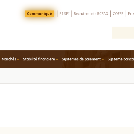
Menu
Communiqué
PI-SPI
Recrutements BCEAO
COFEB
Pri
Top
Marchés
Stabilité financière
Systèmes de paiement
Système bancair