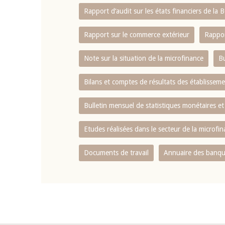
Rapport d‘audit sur les états financiers de la
Rapport sur le commerce extérieur
Rappor
Note sur la situation de la microfinance
Bu
Bilans et comptes de résultats des établissem
Bulletin mensuel de statistiques monétaires et
Etudes réalisées dans le secteur de la microfi
Documents de travail
Annuaire des banque