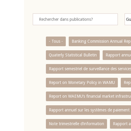
- Tous -
Banking Commission Annual Rep
Quaterly Statistical Bulletin
Rapport annue
Rapport semestriel de surveillance des servic
Report on Monetary Policy in WAMU
Rep
Report on WAEMU’s financial market infrastru
Rapport annuel sur les systèmes de paiement
Note trimestrielle d‘information
Rapport a