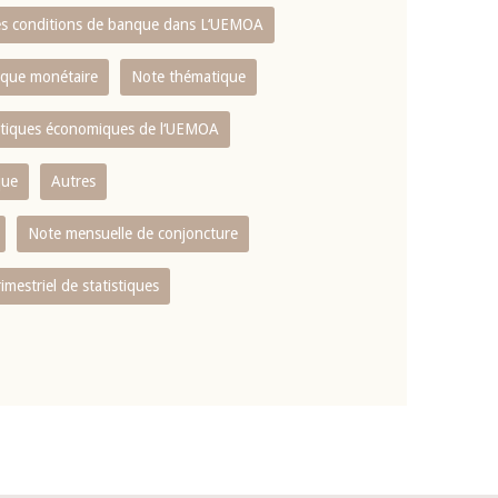
es conditions de banque dans L‘UEMOA
tique monétaire
Note thématique
istiques économiques de l‘UEMOA
que
Autres
Note mensuelle de conjoncture
rimestriel de statistiques