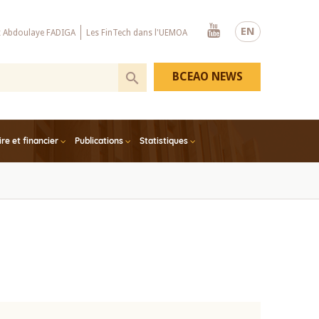
Youtube
EN
x Abdoulaye FADIGA
Les FinTech dans l'UEMOA
BCEAO NEWS
e et financier
Publications
Statistiques