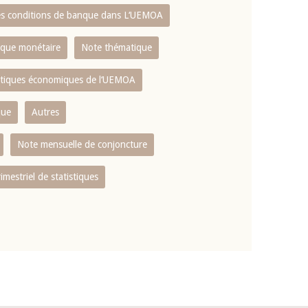
es conditions de banque dans L‘UEMOA
tique monétaire
Note thématique
istiques économiques de l‘UEMOA
que
Autres
Note mensuelle de conjoncture
rimestriel de statistiques