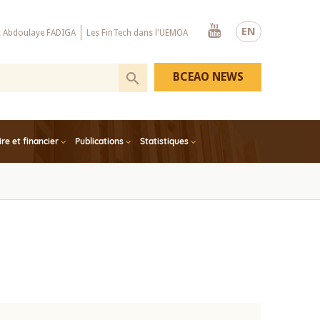
Youtube
EN
x Abdoulaye FADIGA
Les FinTech dans l'UEMOA
BCEAO NEWS
e et financier
Publications
Statistiques