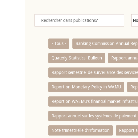
- Tous -
Banking Commission Annual Rep
Quaterly Statistical Bulletin
Rapport annue
Rapport semestriel de surveillance des servic
Report on Monetary Policy in WAMU
Rep
Report on WAEMU’s financial market infrastru
Rapport annuel sur les systèmes de paiement
Note trimestrielle d‘information
Rapport a