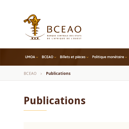
Skip
to
main
content
UMOA
BCEAO
Billets et pièces
Politique monétaire
Fil
BCEAO
Publications
d'Ariane
Publications