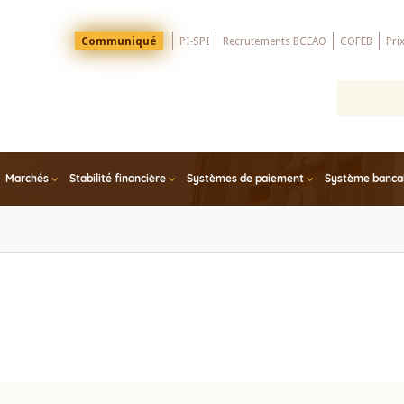
Menu
Communiqué
PI-SPI
Recrutements BCEAO
COFEB
Pri
Top
Marchés
Stabilité financière
Systèmes de paiement
Système bancair