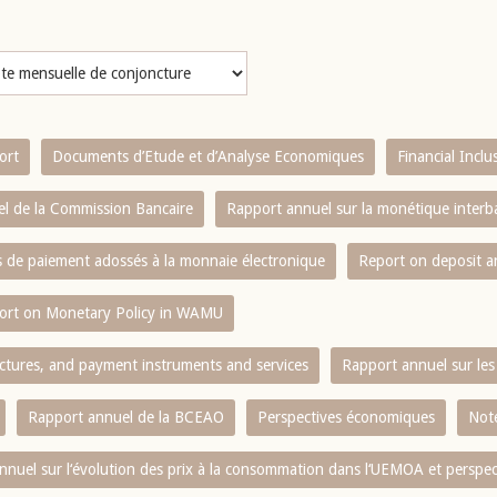
ort
Documents d’Etude et d’Analyse Economiques
Financial Incl
l de la Commission Bancaire
Rapport annuel sur la monétique inter
es de paiement adossés à la monnaie électronique
Report on deposit 
ort on Monetary Policy in WAMU
ctures, and payment instruments and services
Rapport annuel sur les 
Rapport annuel de la BCEAO
Perspectives économiques
Note
nnuel sur l‘évolution des prix à la consommation dans l‘UEMOA et perspec