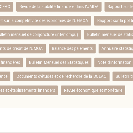
 BCEAO
Revue de la stabilité financière dans l‘UMOA
Rapport sur l
t sur la compétitivité des économies de l‘UEMOA
Rapport sur la poli
lletin mensuel de conjoncture (interrompu)
Bulletin mensuel de stat
ents de crédit de l‘UMOA
Balance des paiements
Annuaire statisti
 financières
Bulletin Mensuel des Statistiques
Note d’information
nance
Documents d’études et de recherche de la BCEAO
Bulletin t
s et établissements financiers
Revue économique et monétaire