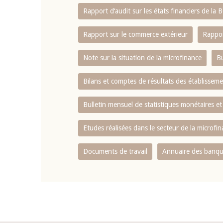
Rapport d‘audit sur les états financiers de la
Rapport sur le commerce extérieur
Rappor
Note sur la situation de la microfinance
Bu
Bilans et comptes de résultats des établissem
Bulletin mensuel de statistiques monétaires et
Etudes réalisées dans le secteur de la microfi
Documents de travail
Annuaire des banque