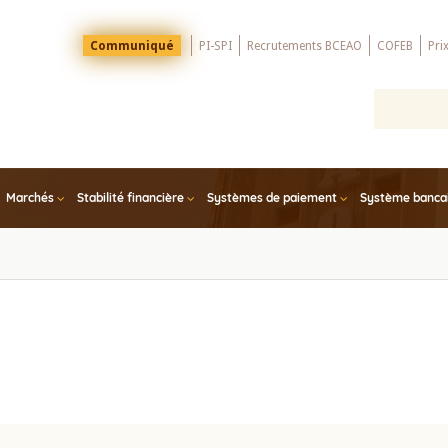
Menu
Communiqué
PI-SPI
Recrutements BCEAO
COFEB
Pri
Top
Marchés
Stabilité financière
Systèmes de paiement
Système bancair