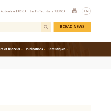
Youtube
EN
x Abdoulaye FADIGA
Les FinTech dans l'UEMOA
BCEAO NEWS
e et financier
Publications
Statistiques