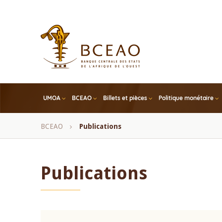
Skip
to
main
content
UMOA
BCEAO
Billets et pièces
Politique monétaire
Fil
BCEAO
Publications
d'Ariane
Publications