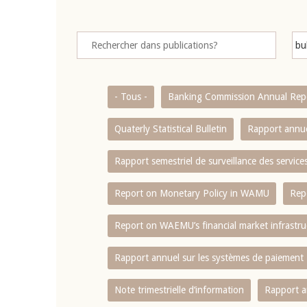
- Tous -
Banking Commission Annual Rep
Quaterly Statistical Bulletin
Rapport annue
Rapport semestriel de surveillance des servic
Report on Monetary Policy in WAMU
Rep
Report on WAEMU’s financial market infrastru
Rapport annuel sur les systèmes de paiement
Note trimestrielle d‘information
Rapport a