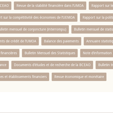
 BCEAO
Revue de la stabilité financière dans l‘UMOA
Rapport sur l
t sur la compétitivité des économies de l‘UEMOA
Rapport sur la poli
lletin mensuel de conjoncture (interrompu)
Bulletin mensuel de stat
ents de crédit de l‘UMOA
Balance des paiements
Annuaire statisti
 financières
Bulletin Mensuel des Statistiques
Note d’information
nance
Documents d’études et de recherche de la BCEAO
Bulletin t
s et établissements financiers
Revue économique et monétaire