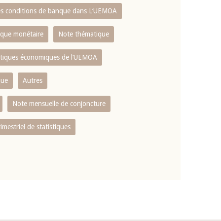
es conditions de banque dans L‘UEMOA
tique monétaire
Note thématique
istiques économiques de l‘UEMOA
que
Autres
Note mensuelle de conjoncture
rimestriel de statistiques