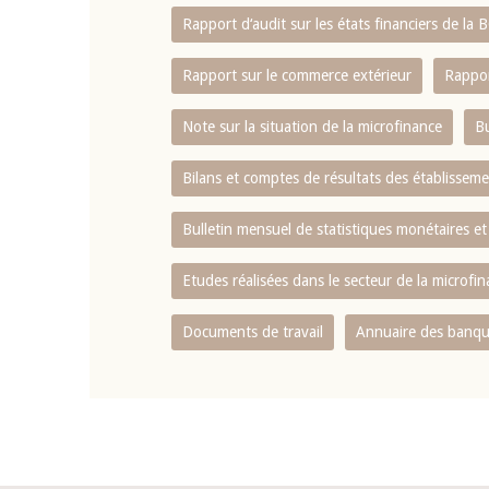
Rapport d‘audit sur les états financiers de la
Rapport sur le commerce extérieur
Rappor
Note sur la situation de la microfinance
Bu
Bilans et comptes de résultats des établissem
Bulletin mensuel de statistiques monétaires et
Etudes réalisées dans le secteur de la microfi
Documents de travail
Annuaire des banque