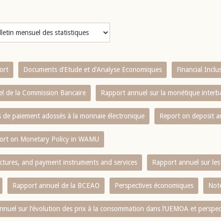
ort
Documents d’Etude et d’Analyse Economiques
Financial Incl
l de la Commission Bancaire
Rapport annuel sur la monétique inter
es de paiement adossés à la monnaie électronique
Report on deposit 
ort on Monetary Policy in WAMU
ctures, and payment instruments and services
Rapport annuel sur les 
Rapport annuel de la BCEAO
Perspectives économiques
Note
nnuel sur l‘évolution des prix à la consommation dans l‘UEMOA et perspec