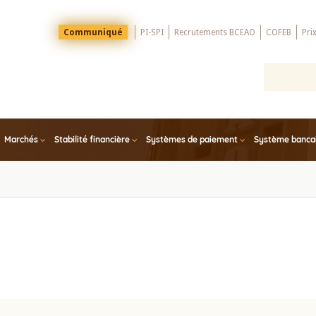
Menu
Communiqué
PI-SPI
Recrutements BCEAO
COFEB
Pri
Top
Marchés
Stabilité financière
Systèmes de paiement
Système bancair