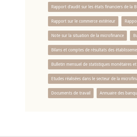
Rapport d‘audit sur les états financiers de la
Rapport sur le commerce extérieur
Rappor
Note sur la situation de la microfinance
Bu
Bilans et comptes de résultats des établissem
Bulletin mensuel de statistiques monétaires et
Etudes réalisées dans le secteur de la microfi
Documents de travail
Annuaire des banque