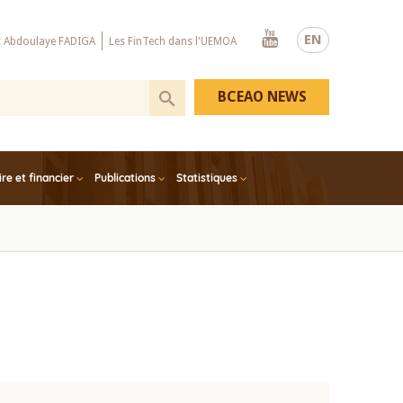
Youtube
EN
x Abdoulaye FADIGA
Les FinTech dans l'UEMOA
BCEAO NEWS
e et financier
Publications
Statistiques