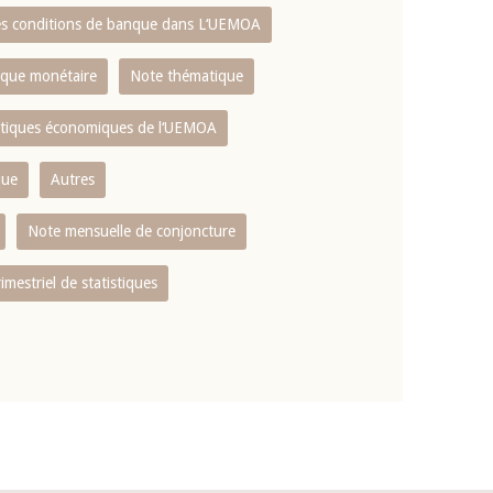
es conditions de banque dans L‘UEMOA
tique monétaire
Note thématique
istiques économiques de l‘UEMOA
que
Autres
Note mensuelle de conjoncture
rimestriel de statistiques