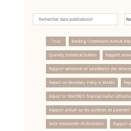
- Tous -
Banking Commission Annual Rep
Quaterly Statistical Bulletin
Rapport annue
Rapport semestriel de surveillance des servic
Report on Monetary Policy in WAMU
Rep
Report on WAEMU’s financial market infrastru
Rapport annuel sur les systèmes de paiement
Note trimestrielle d‘information
Rapport a