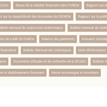
 BCEAO
Revue de la stabilité financière dans l‘UMOA
Rapport sur l
t sur la compétitivité des économies de l‘UEMOA
Rapport sur la poli
lletin mensuel de conjoncture (interrompu)
Bulletin mensuel de stat
ents de crédit de l‘UMOA
Balance des paiements
Annuaire statisti
 financières
Bulletin Mensuel des Statistiques
Note d’information
nance
Documents d’études et de recherche de la BCEAO
Bulletin t
s et établissements financiers
Revue économique et monétaire