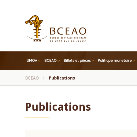
Skip
to
main
content
UMOA
BCEAO
Billets et pièces
Politique monétaire
Fil
BCEAO
Publications
d'Ariane
Publications