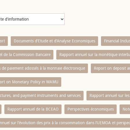
ort
Documents d’Etude et d’Analyse Economiques
Financial Incl
l de la Commission Bancaire
Rapport annuel sur la monétique inter
es de paiement adossés à la monnaie électronique
Report on deposit 
ort on Monetary Policy in WAMU
ctures, and payment instruments and services
Rapport annuel sur les 
Rapport annuel de la BCEAO
Perspectives économiques
Note
nnuel sur l‘évolution des prix à la consommation dans l‘UEMOA et perspec