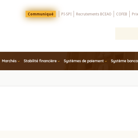
Menu
Communiqué
PI-SPI
Recrutements BCEAO
COFEB
Pri
Top
Marchés
Stabilité financière
Systèmes de paiement
Système bancair