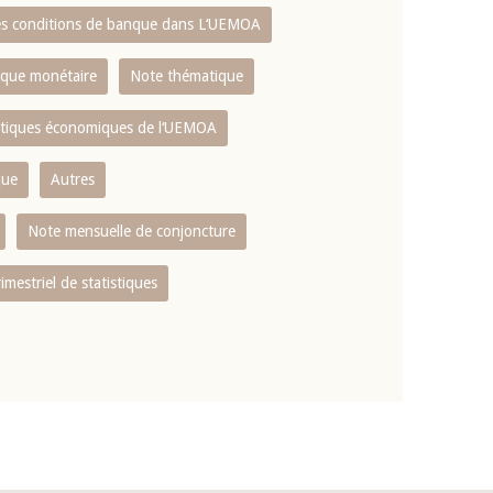
es conditions de banque dans L‘UEMOA
tique monétaire
Note thématique
istiques économiques de l‘UEMOA
que
Autres
Note mensuelle de conjoncture
rimestriel de statistiques