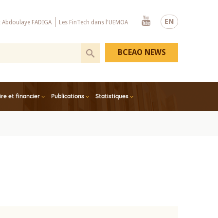
Youtube
EN
x Abdoulaye FADIGA
Les FinTech dans l'UEMOA
BCEAO NEWS
e et financier
Publications
Statistiques