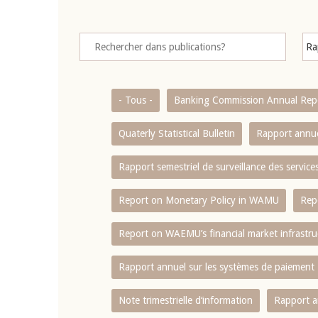
- Tous -
Banking Commission Annual Rep
Quaterly Statistical Bulletin
Rapport annue
Rapport semestriel de surveillance des servic
Report on Monetary Policy in WAMU
Rep
Report on WAEMU’s financial market infrastru
Rapport annuel sur les systèmes de paiement
Note trimestrielle d‘information
Rapport a