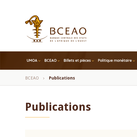
Skip
to
main
content
UMOA
BCEAO
Billets et pièces
Politique monétaire
Fil
BCEAO
Publications
d'Ariane
Publications