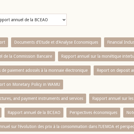
ort
Documents d’Etude et d’Analyse Economiques
Financial Incl
l de la Commission Bancaire
Rapport annuel sur la monétique inter
es de paiement adossés à la monnaie électronique
Report on deposit 
ort on Monetary Policy in WAMU
ctures, and payment instruments and services
Rapport annuel sur les 
Rapport annuel de la BCEAO
Perspectives économiques
Note
nnuel sur l‘évolution des prix à la consommation dans l‘UEMOA et perspec