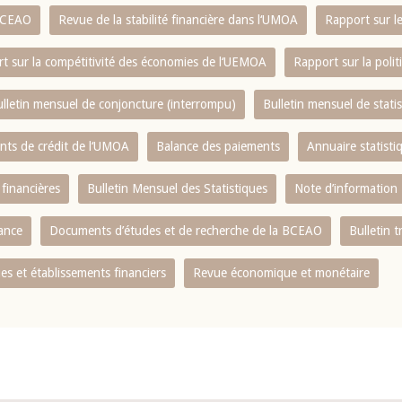
 BCEAO
Revue de la stabilité financière dans l‘UMOA
Rapport sur l
t sur la compétitivité des économies de l‘UEMOA
Rapport sur la poli
lletin mensuel de conjoncture (interrompu)
Bulletin mensuel de stat
ents de crédit de l‘UMOA
Balance des paiements
Annuaire statisti
 financières
Bulletin Mensuel des Statistiques
Note d’information
nance
Documents d’études et de recherche de la BCEAO
Bulletin t
s et établissements financiers
Revue économique et monétaire