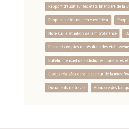
Rapport d‘audit sur les états financiers de la
Rapport sur le commerce extérieur
Rappor
Note sur la situation de la microfinance
Bu
Bilans et comptes de résultats des établissem
Bulletin mensuel de statistiques monétaires et
Etudes réalisées dans le secteur de la microfi
Documents de travail
Annuaire des banque