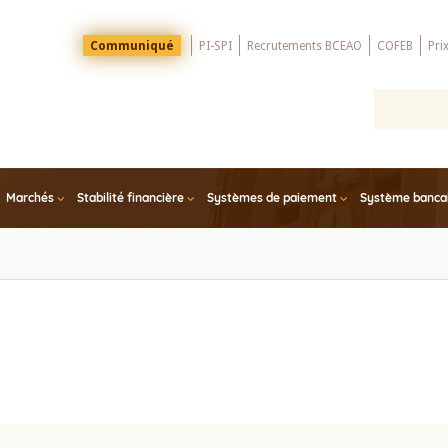
Menu
Communiqué
PI-SPI
Recrutements BCEAO
COFEB
Pri
Top
Marchés
Stabilité financière
Systèmes de paiement
Système bancair