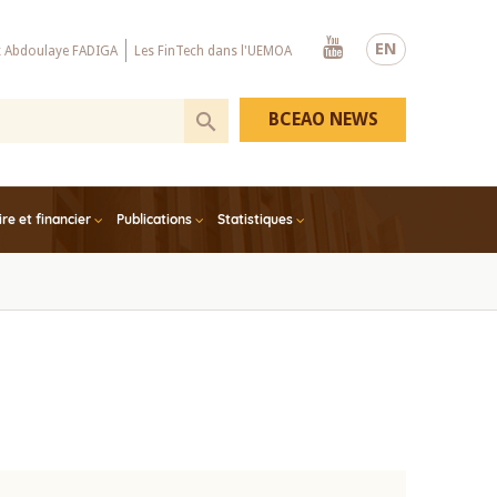
Youtube
EN
x Abdoulaye FADIGA
Les FinTech dans l'UEMOA
BCEAO NEWS
e et financier
Publications
Statistiques