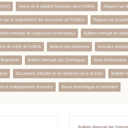
 BCEAO
Revue de la stabilité financière dans l‘UMOA
Rapport sur l
t sur la compétitivité des économies de l‘UEMOA
Rapport sur la poli
lletin mensuel de conjoncture (interrompu)
Bulletin mensuel de stat
ents de crédit de l‘UMOA
Balance des paiements
Annuaire statisti
 financières
Bulletin Mensuel des Statistiques
Note d’information
nance
Documents d’études et de recherche de la BCEAO
Bulletin t
s et établissements financiers
Revue économique et monétaire
Bulletin Mensuel des Statist