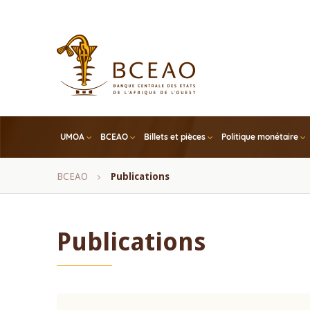
Skip
to
main
content
UMOA
BCEAO
Billets et pièces
Politique monétaire
Fil
BCEAO
Publications
d'Ariane
Publications