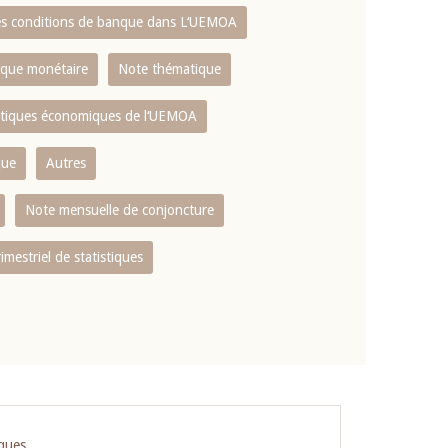
es conditions de banque dans L‘UEMOA
tique monétaire
Note thématique
istiques économiques de l‘UEMOA
que
Autres
Note mensuelle de conjoncture
rimestriel de statistiques
iques