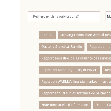
- Tous -
Banking Commission Annual Rep
Quaterly Statistical Bulletin
Rapport annue
Rapport semestriel de surveillance des servic
Report on Monetary Policy in WAMU
Rep
Report on WAEMU’s financial market infrastru
Rapport annuel sur les systèmes de paiement
Note trimestrielle d‘information
Rapport a