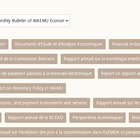
ort
Documents d’Etude et d’Analyse Economiques
Financial Incl
l de la Commission Bancaire
Rapport annuel sur la monétique inter
es de paiement adossés à la monnaie électronique
Report on deposit 
ort on Monetary Policy in WAMU
ctures, and payment instruments and services
Rapport annuel sur les 
Rapport annuel de la BCEAO
Perspectives économiques
Note
nnuel sur l‘évolution des prix à la consommation dans l‘UEMOA et perspec