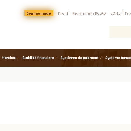
Menu
Communiqué
PI-SPI
Recrutements BCEAO
COFEB
Pri
Top
Marchés
Stabilité financière
Systèmes de paiement
Système bancair