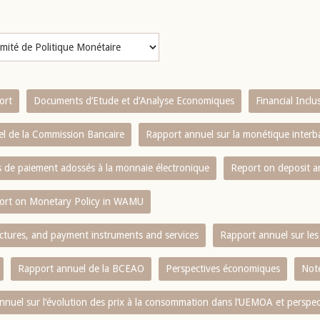
ort
Documents d’Etude et d’Analyse Economiques
Financial Incl
l de la Commission Bancaire
Rapport annuel sur la monétique inter
es de paiement adossés à la monnaie électronique
Report on deposit 
ort on Monetary Policy in WAMU
ctures, and payment instruments and services
Rapport annuel sur les 
Rapport annuel de la BCEAO
Perspectives économiques
Note
nnuel sur l‘évolution des prix à la consommation dans l‘UEMOA et perspec