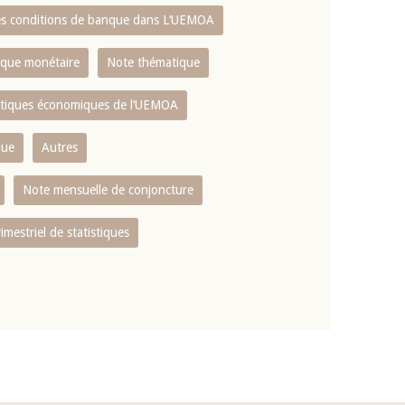
es conditions de banque dans L‘UEMOA
tique monétaire
Note thématique
istiques économiques de l‘UEMOA
que
Autres
Note mensuelle de conjoncture
rimestriel de statistiques