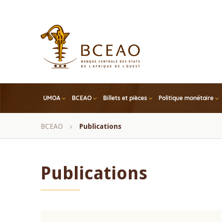
Skip
to
main
content
UMOA
BCEAO
Billets et pièces
Politique monétaire
Fil
BCEAO
Publications
d'Ariane
Publications