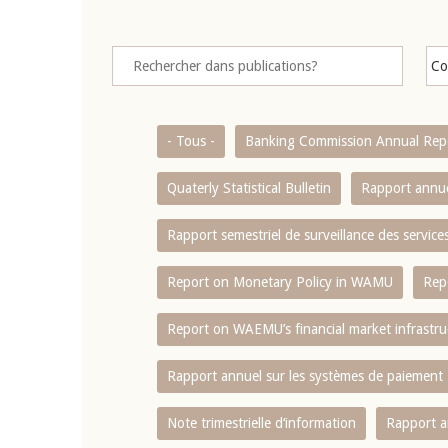
- Tous -
Banking Commission Annual Rep
Quaterly Statistical Bulletin
Rapport annue
Rapport semestriel de surveillance des servic
Report on Monetary Policy in WAMU
Rep
Report on WAEMU’s financial market infrastru
Rapport annuel sur les systèmes de paiement
Note trimestrielle d‘information
Rapport a