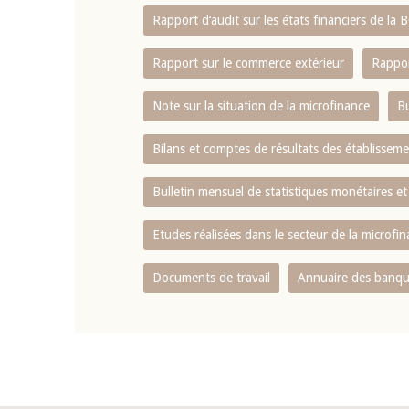
Rapport d‘audit sur les états financiers de la
Rapport sur le commerce extérieur
Rappor
Note sur la situation de la microfinance
Bu
Bilans et comptes de résultats des établissem
Bulletin mensuel de statistiques monétaires et
Etudes réalisées dans le secteur de la microfi
Documents de travail
Annuaire des banque