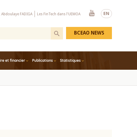
Youtube
EN
x Abdoulaye FADIGA
Les FinTech dans l'UEMOA
BCEAO NEWS
e et financier
Publications
Statistiques