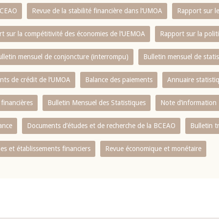
 BCEAO
Revue de la stabilité financière dans l‘UMOA
Rapport sur l
t sur la compétitivité des économies de l‘UEMOA
Rapport sur la poli
lletin mensuel de conjoncture (interrompu)
Bulletin mensuel de stat
ents de crédit de l‘UMOA
Balance des paiements
Annuaire statisti
 financières
Bulletin Mensuel des Statistiques
Note d’information
nance
Documents d’études et de recherche de la BCEAO
Bulletin t
s et établissements financiers
Revue économique et monétaire