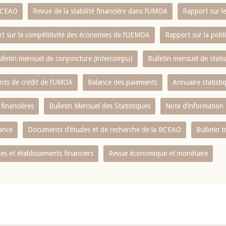
 BCEAO
Revue de la stabilité financière dans l‘UMOA
Rapport sur l
t sur la compétitivité des économies de l‘UEMOA
Rapport sur la poli
lletin mensuel de conjoncture (interrompu)
Bulletin mensuel de stat
ents de crédit de l‘UMOA
Balance des paiements
Annuaire statisti
 financières
Bulletin Mensuel des Statistiques
Note d’information
nance
Documents d’études et de recherche de la BCEAO
Bulletin t
s et établissements financiers
Revue économique et monétaire