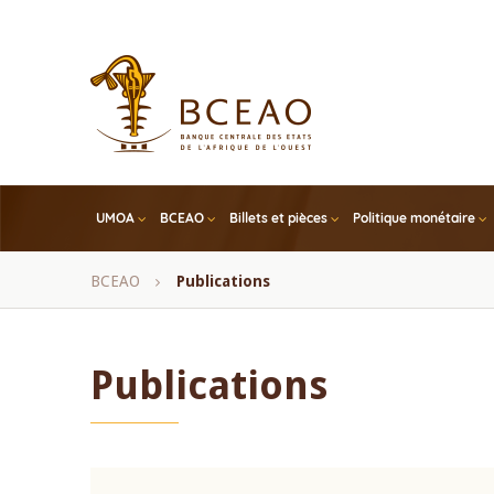
Skip
to
main
content
UMOA
BCEAO
Billets et pièces
Politique monétaire
Fil
BCEAO
Publications
d'Ariane
Publications