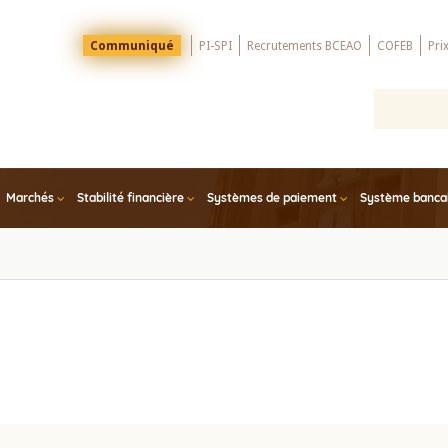
Menu
Communiqué
PI-SPI
Recrutements BCEAO
COFEB
Pri
Top
Marchés
Stabilité financière
Systèmes de paiement
Système bancair