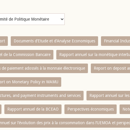
ort
Documents d’Etude et d’Analyse Economiques
Financial Incl
l de la Commission Bancaire
Rapport annuel sur la monétique inter
es de paiement adossés à la monnaie électronique
Report on deposit 
ort on Monetary Policy in WAMU
ctures, and payment instruments and services
Rapport annuel sur les 
Rapport annuel de la BCEAO
Perspectives économiques
Note
nnuel sur l‘évolution des prix à la consommation dans l‘UEMOA et perspec