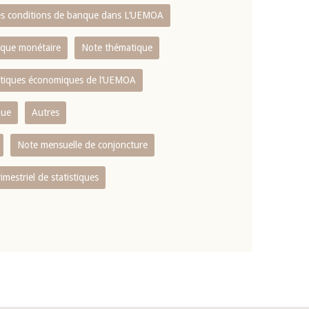
es conditions de banque dans L‘UEMOA
tique monétaire
Note thématique
istiques économiques de l‘UEMOA
que
Autres
Note mensuelle de conjoncture
rimestriel de statistiques