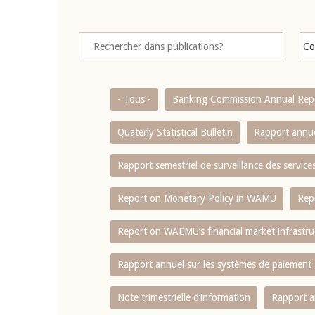
- Tous -
Banking Commission Annual Rep
Quaterly Statistical Bulletin
Rapport annue
Rapport semestriel de surveillance des servic
Report on Monetary Policy in WAMU
Rep
Report on WAEMU’s financial market infrastru
Rapport annuel sur les systèmes de paiement
Note trimestrielle d‘information
Rapport a