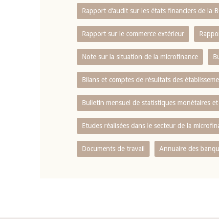
Rapport d‘audit sur les états financiers de la
Rapport sur le commerce extérieur
Rappor
Note sur la situation de la microfinance
Bu
Bilans et comptes de résultats des établissem
Bulletin mensuel de statistiques monétaires et
Etudes réalisées dans le secteur de la microfi
Documents de travail
Annuaire des banque