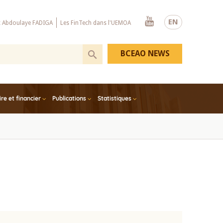
Youtube
EN
x Abdoulaye FADIGA
Les FinTech dans l'UEMOA
BCEAO NEWS
e et financier
Publications
Statistiques