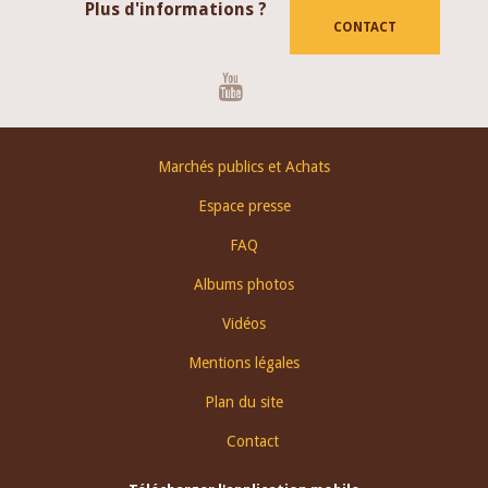
Plus d'informations ?
CONTACT
Youtube
Footer
Marchés publics et Achats
menu
Espace presse
FAQ
Albums photos
Vidéos
Mentions légales
Plan du site
Contact