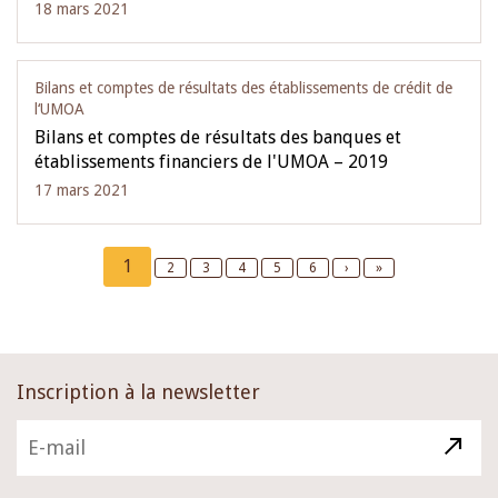
18 mars 2021
Bilans et comptes de résultats des établissements de crédit de
l‘UMOA
Bilans et comptes de résultats des banques et
établissements financiers de l'UMOA – 2019
17 mars 2021
Pagination
Current
1
Page
2
Page
3
Page
4
Page
5
Page
6
Next
›
Last
»
page
page
page
Inscription à la newsletter