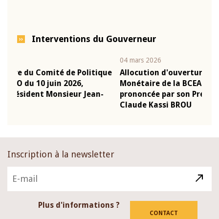
Interventions du Gouverneur
04 mars 2026
22 ju
que
Allocution d'ouverture du Comité de Politique
Mot
Monétaire de la BCEAO du 4 mars 2026,
Kas
-
prononcée par son Président Monsieur Jean-
pré
Claude Kassi BROU
BCE
Inscription à la newsletter
Plus d'informations ?
CONTACT