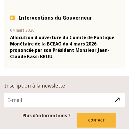
Interventions du Gouverneur
04 mars 2026
22 ju
que
Allocution d'ouverture du Comité de Politique
Mot 
Monétaire de la BCEAO du 4 mars 2026,
Kass
-
prononcée par son Président Monsieur Jean-
prés
Claude Kassi BROU
BCE
Inscription à la newsletter
Plus d'informations ?
CONTACT