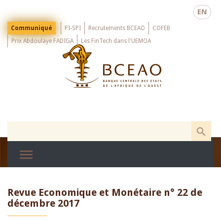
Skip
EN
to
main
Menu
Communiqué
PI-SPI
Recrutements BCEAO
COFEB
Top
content
Prix Abdoulaye FADIGA
Les FinTech dans l'UEMOA
Revue Economique et Monétaire n° 22 de
décembre 2017