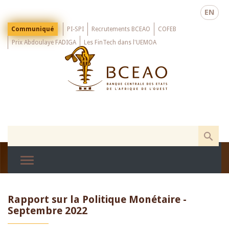
Skip
EN
to
main
Menu
Communiqué
PI-SPI
Recrutements BCEAO
COFEB
Top
content
Prix Abdoulaye FADIGA
Les FinTech dans l'UEMOA
Rapport sur la Politique Monétaire -
Septembre 2022