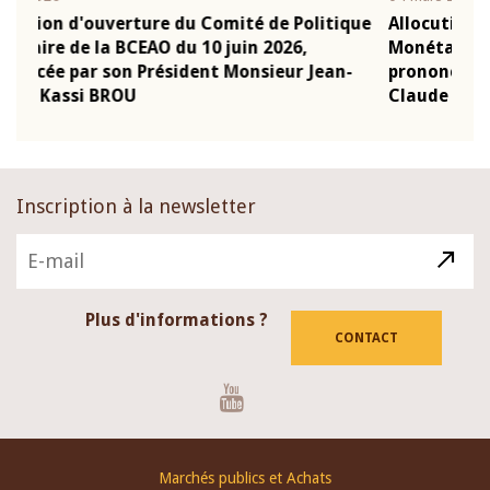
tique
Allocution d'ouverture du Comité de Politique
Mo
Monétaire de la BCEAO du 4 mars 2026,
Ka
an-
prononcée par son Président Monsieur Jean-
pr
Claude Kassi BROU
B
Inscription à la newsletter
Plus d'informations ?
CONTACT
Youtube
Footer
Marchés publics et Achats
menu