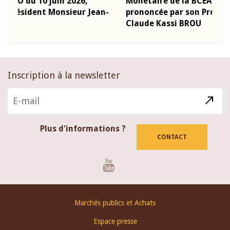
Monétaire de la BCEAO du 4 mars 2026,
Kas
-
prononcée par son Président Monsieur Jean-
pré
Claude Kassi BROU
BCE
Inscription à la newsletter
Plus d'informations ?
CONTACT
Youtube
Footer
Marchés publics et Achats
menu
Espace presse