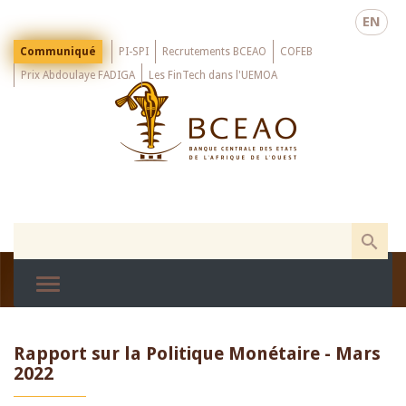
Skip
EN
to
main
Menu
Communiqué
PI-SPI
Recrutements BCEAO
COFEB
Top
content
Prix Abdoulaye FADIGA
Les FinTech dans l'UEMOA
Rapport sur la Politique Monétaire - Mars
2022