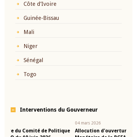
Côte d’Ivoire
Guinée-Bissau
Mali
Niger
Sénégal
Togo
Interventions du Gouverneur
04 mars 2026
22 ju
que
Allocution d'ouverture du Comité de Politique
Mot