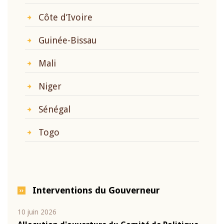
Côte d’Ivoire
Guinée-Bissau
Mali
Niger
Sénégal
Togo
Interventions du Gouverneur
10 juin 2026
04 m