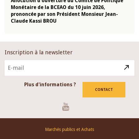
e
Allocution d'ouverture du Comité de Politique
Allo
Monétaire de la BCEAO du 10 juin 2026,
Moné
prononcée par son Président Monsieur Jean-
pron
Claude Kassi BROU
Clau
Inscription à la newsletter
Plus d'informations ?
CONTACT
Youtube
Footer
Marchés publics et Achats
menu