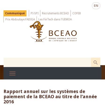
Skip
EN
to
main
Menu
Communiqué
PI-SPI
Recrutements BCEAO
COFEB
Top
content
Prix Abdoulaye FADIGA
Les FinTech dans l'UEMOA
Rapport annuel sur les systèmes de
paiement de la BCEAO au titre de l’année
2016