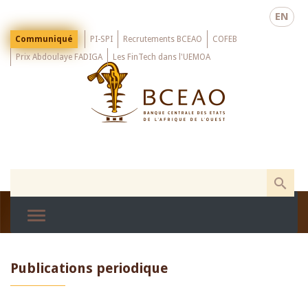
Skip
EN
to
main
Menu
Communiqué
PI-SPI
Recrutements BCEAO
COFEB
Top
content
Prix Abdoulaye FADIGA
Les FinTech dans l'UEMOA
Publications periodique