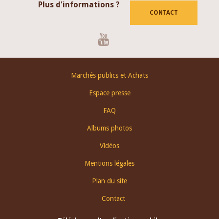
Plus d'informations ?
CONTACT
Youtube
Footer
Marchés publics et Achats
menu
Espace presse
FAQ
Albums photos
Vidéos
Mentions légales
Plan du site
Contact