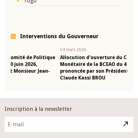
Togo
Interventions du Gouverneur
04 mars 2026
22 ju
que
Allocution d'ouverture du Comité de Politique
Mot
Monétaire de la BCEAO du 4 mars 2026,
Kas
-
prononcée par son Président Monsieur Jean-
pré
Claude Kassi BROU
BCE
Inscription à la newsletter