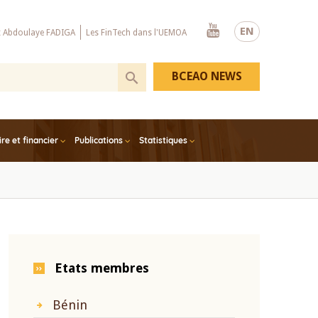
Youtube
EN
x Abdoulaye FADIGA
Les FinTech dans l'UEMOA
BCEAO NEWS
e et financier
Publications
Statistiques
Etats membres
Bénin