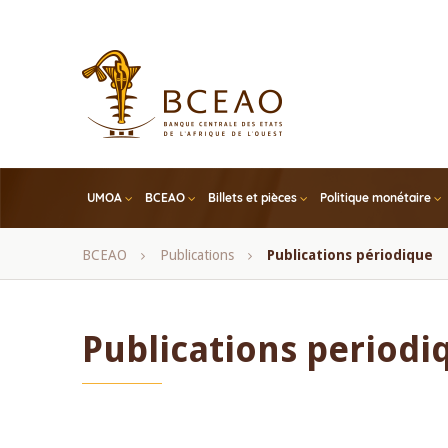
Skip
to
main
content
UMOA
BCEAO
Billets et pièces
Politique monétaire
Fil
BCEAO
Publications
Publications périodique
d'Ariane
Publications periodi