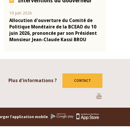
Interventions du Gouverneur
04 mars 2026
22 juillet 2026
de
Allocution d'ouverture du Comité de
Mot introdu
u 10
Politique Monétaire de la BCEAO du 4
Claude Kass
dent
mars 2026, prononcée par son Président
de présenta
Monsieur Jean-Claude Kassi BROU
de la BCEAO
Plus d'informations ?
CONTACT
Youtube
rger l'application mobile