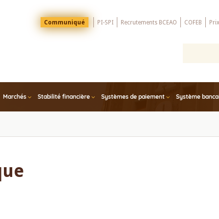
Menu
Communiqué
PI-SPI
Recrutements BCEAO
COFEB
Pri
Top
Marchés
Stabilité financière
Systèmes de paiement
Système bancair
que