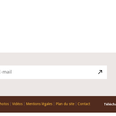
10 juin 2026
du Gouverneur Jean-
Allocution d'ouverture du Comité 
 lors de la cérémonie
Politique Monétaire de la BCEAO d
u rapport annuel 2025
juin 2026, prononcée par son Prési
Monsieur Jean-Claude Kassi BROU
hotos
Vidéos
Mentions légales
Plan du site
Contact
Télécha