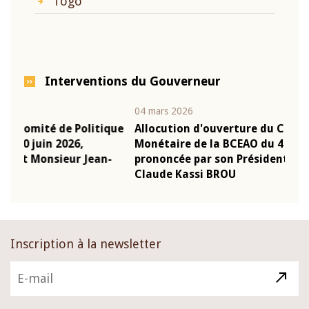
Togo
Interventions du Gouverneur
04 mars 2026
22 ju
que
Allocution d'ouverture du Comité de Politique
Mot
Monétaire de la BCEAO du 4 mars 2026,
Kas
-
prononcée par son Président Monsieur Jean-
pré
Claude Kassi BROU
BCE
Inscription à la newsletter