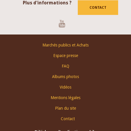
Plus d'informations ?
CONTACT
Youtube
Footer
Marchés publics et Achats
menu
Espace presse
FAQ
Albums photos
Vidéos
Mentions légales
Plan du site
Contact