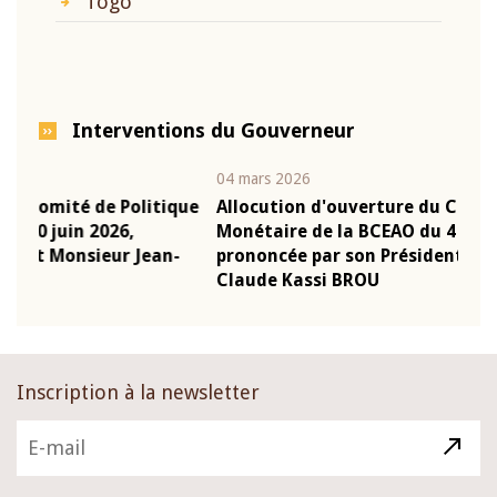
Togo
Interventions du Gouverneur
04 mars 2026
22 ju
que
Allocution d'ouverture du Comité de Politique
Mot
Monétaire de la BCEAO du 4 mars 2026,
Kas
-
prononcée par son Président Monsieur Jean-
pré
Claude Kassi BROU
BCE
Inscription à la newsletter