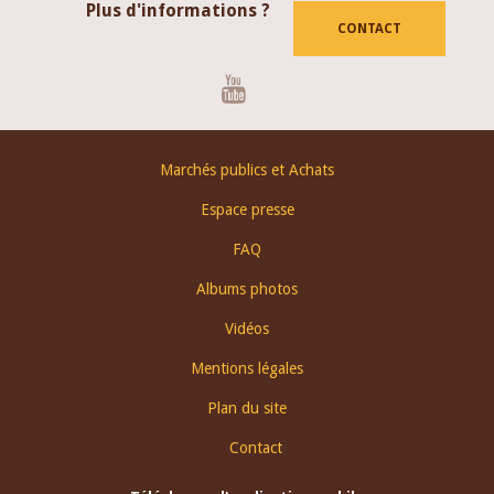
Plus d'informations ?
CONTACT
Youtube
Footer
Marchés publics et Achats
menu
Espace presse
FAQ
Albums photos
Vidéos
Mentions légales
Plan du site
Contact