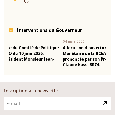
Togo
Interventions du Gouverneur
04 mars 2026
22 j
ique
Allocution d'ouverture du Comité de Politique
Mot
Monétaire de la BCEAO du 4 mars 2026,
Kas
n-
prononcée par son Président Monsieur Jean-
pré
Claude Kassi BROU
BC
Inscription à la newsletter