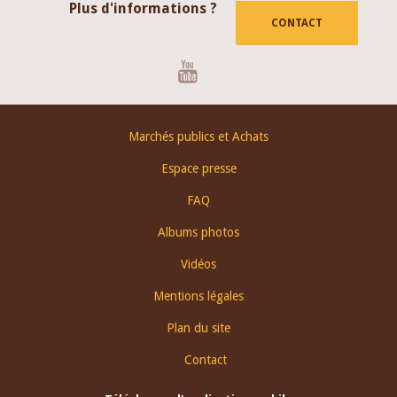
Plus d'informations ?
CONTACT
Youtube
Footer
Marchés publics et Achats
menu
Espace presse
FAQ
Albums photos
Vidéos
Mentions légales
Plan du site
Contact