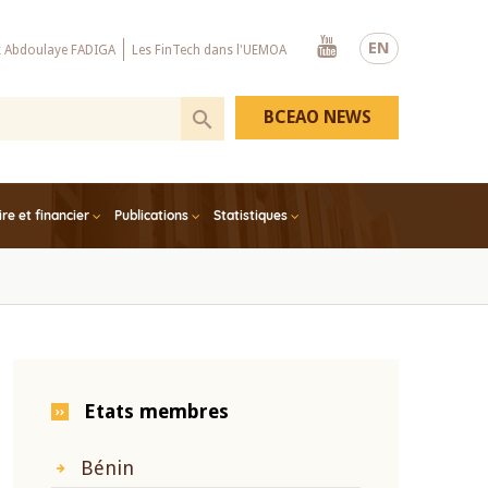
Youtube
EN
x Abdoulaye FADIGA
Les FinTech dans l'UEMOA
BCEAO NEWS
e et financier
Publications
Statistiques
Etats membres
Bénin