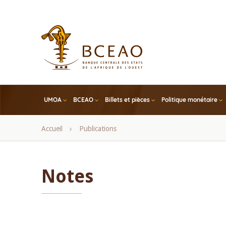
Skip
to
main
content
UMOA
BCEAO
Billets et pièces
Politique monétaire
Fil
Accueil
Publications
d'Ariane
Notes