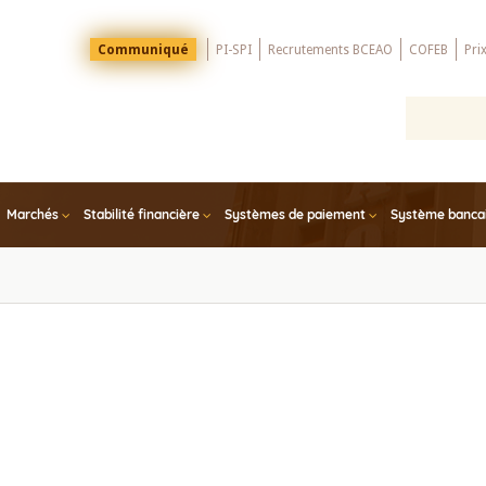
Menu
Communiqué
PI-SPI
Recrutements BCEAO
COFEB
Pri
Top
Marchés
Stabilité financière
Systèmes de paiement
Système bancair