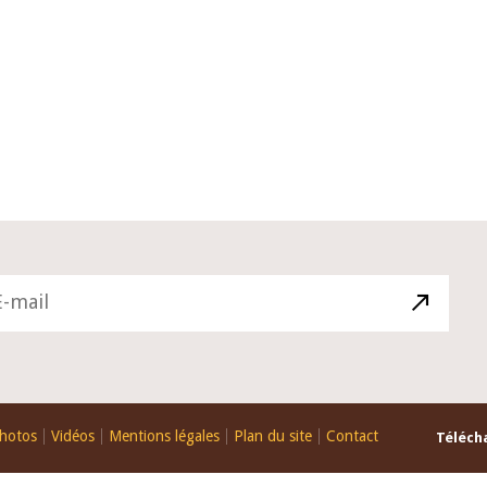
10 juin 2026
du Gouverneur Jean-
Allocution d'ouverture du Comité 
 lors de la cérémonie
Politique Monétaire de la BCEAO d
u rapport annuel 2025
juin 2026, prononcée par son Prési
Monsieur Jean-Claude Kassi BROU
hotos
Vidéos
Mentions légales
Plan du site
Contact
Télécha