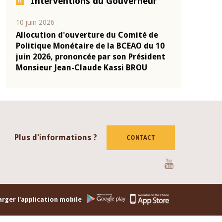
Interventions du Gouverneur
04 mars 2026
22 juillet 2026
de
Allocution d'ouverture du Comité de
Mot introdu
u 10
Politique Monétaire de la BCEAO du 4
Claude Kass
dent
mars 2026, prononcée par son Président
de présenta
Monsieur Jean-Claude Kassi BROU
de la BCEAO
Plus d'informations ?
CONTACT
Youtube
rger l'application mobile