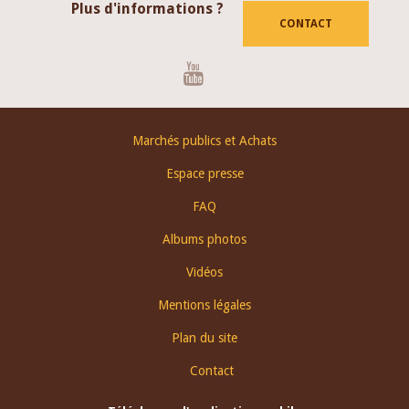
Plus d'informations ?
CONTACT
Youtube
Footer
Marchés publics et Achats
menu
Espace presse
FAQ
Albums photos
Vidéos
Mentions légales
Plan du site
Contact