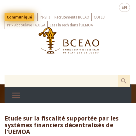
Skip
EN
to
main
Menu
Communiqué
PI-SPI
Recrutements BCEAO
COFEB
Top
content
Prix Abdoulaye FADIGA
Les FinTech dans l'UEMOA
Etude sur la fiscalité supportée par les
systèmes financiers décentralisés de
l’UEMOA