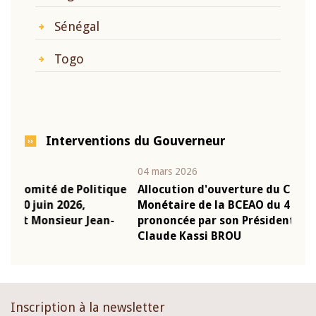
Sénégal
Togo
Interventions du Gouverneur
04 mars 2026
22 ju
que
Allocution d'ouverture du Comité de Politique
Mot 
Monétaire de la BCEAO du 4 mars 2026,
Kass
-
prononcée par son Président Monsieur Jean-
prés
Claude Kassi BROU
BCE
Inscription à la newsletter