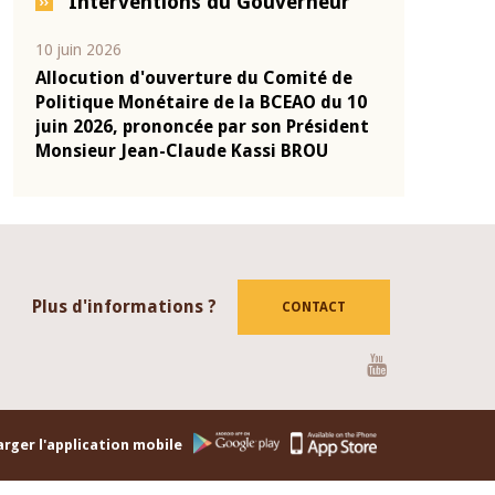
Interventions du Gouverneur
04 mars 2026
22 juillet 2026
de
Allocution d'ouverture du Comité de
Mot introdu
u 10
Politique Monétaire de la BCEAO du 4
Claude Kass
dent
mars 2026, prononcée par son Président
de présenta
Monsieur Jean-Claude Kassi BROU
de la BCEAO
Plus d'informations ?
CONTACT
Youtube
rger l'application mobile