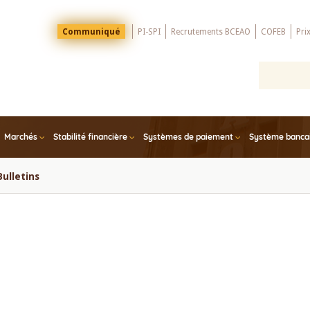
Menu
Communiqué
PI-SPI
Recrutements BCEAO
COFEB
Pri
Top
Marchés
Stabilité financière
Systèmes de paiement
Système bancair
Bulletins