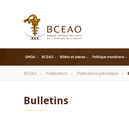
Skip
to
main
content
UMOA
BCEAO
Billets et pièces
Politique monétaire
Fil
BCEAO
Publications
Publications périodique
d'Ariane
Bulletins