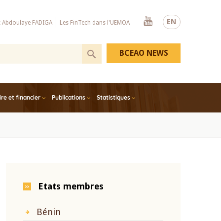
Youtube
EN
x Abdoulaye FADIGA
Les FinTech dans l'UEMOA
BCEAO NEWS
e et financier
Publications
Statistiques
Etats membres
Bénin