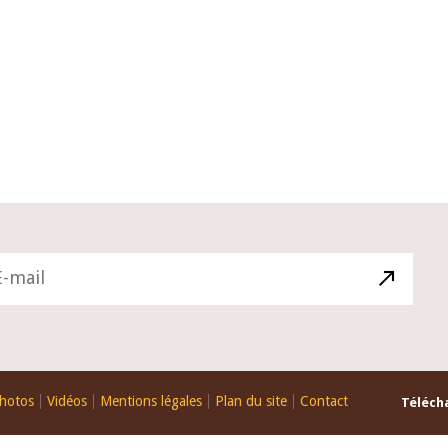
10 juin 2026
du Gouverneur Jean-
Allocution d'ouverture du Comité 
 lors de la cérémonie
Politique Monétaire de la BCEAO d
u rapport annuel 2025
juin 2026, prononcée par son Prési
Monsieur Jean-Claude Kassi BROU
hotos
Vidéos
Mentions légales
Plan du site
Contact
Télécha